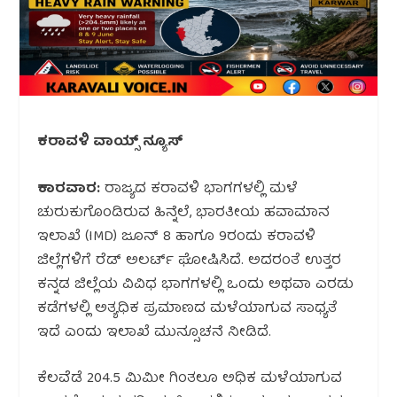
ಕರಾವಳಿ ವಾಯ್ಸ್ ನ್ಯೂಸ್
ಕಾರವಾರ:
ರಾಜ್ಯದ ಕರಾವಳಿ ಭಾಗಗಳಲ್ಲಿ ಮಳೆ
ಚುರುಕುಗೊಂಡಿರುವ ಹಿನ್ನೆಲೆ, ಭಾರತೀಯ ಹವಾಮಾನ
ಇಲಾಖೆ (IMD) ಜೂನ್ 8 ಹಾಗೂ 9ರಂದು ಕರಾವಳಿ
ಜಿಲ್ಲೆಗಳಿಗೆ ರೆಡ್ ಅಲರ್ಟ್ ಘೋಷಿಸಿದೆ. ಅದರಂತೆ ಉತ್ತರ
ಕನ್ನಡ ಜಿಲ್ಲೆಯ ವಿವಿಧ ಭಾಗಗಳಲ್ಲಿ ಒಂದು ಅಥವಾ ಎರಡು
ಕಡೆಗಳಲ್ಲಿ ಅತ್ಯಧಿಕ ಪ್ರಮಾಣದ ಮಳೆಯಾಗುವ ಸಾಧ್ಯತೆ
ಇದೆ ಎಂದು ಇಲಾಖೆ ಮುನ್ಸೂಚನೆ ನೀಡಿದೆ.
ಕೆಲವೆಡೆ 204.5 ಮಿಮೀ ಗಿಂತಲೂ ಅಧಿಕ ಮಳೆಯಾಗುವ