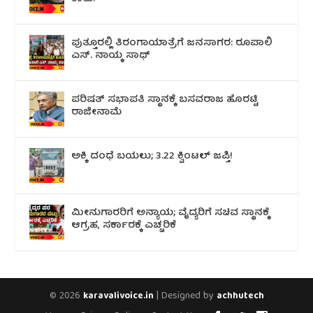
ಪುತ್ತೂರಲ್ಲಿ ತಿರಂಗಾಯಾತ್ರೆಗೆ ಜನಸಾಗರ: ರೂಪಾಲಿ
ಎಸ್. ನಾಯ್ಕ ಸಾಥ್
ಪರಿಷತ್ ಸಭಾಪತಿ ಸ್ಥಾನಕ್ಕೆ ಬಸವರಾಜ ಹೊರಟ್ಟಿ
ರಾಜೀನಾಮೆ
ಅಕ್ಕಿ ದಂಧೆ ಬಯಲು; 3.22 ಕ್ವಿಂಟಲ್ ಜಪ್ತಿ!
ಮೀನುಗಾರರಿಗೆ ಅನ್ಯಾಯ; ವೈದ್ಯರಿಗೆ ಸಚಿವ ಸ್ಥಾನಕ್ಕೆ
ಆಗ್ರಹ, ಸರ್ಕಾರಕ್ಕೆ ಎಚ್ಚರಿಕೆ
© 2026
| Designed by
karavalivoice.in
achhutech