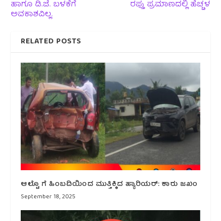
ಹಾಗೂ ಡಿ.ಜೆ. ಬಳಕೆಗೆ
ರಪ್ತು ಪ್ರಮಾಣದಲ್ಲಿ ಹೆಚ್ಚಳ
ಅವಕಾಶವಿಲ್ಲ.
RELATED POSTS
ಆಲ್ಟೊ ಗೆ ಹಿಂಬದಿಯಿಂದ ಮುತ್ತಿಕ್ಕಿದ ಹ್ಯಾರಿಯರ್: ಕಾರು ಜಖಂ
September 18, 2025