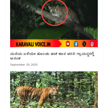
ಮನೆಯ ಬಳಿಯೇ ಹೊಂಚು ಹಾಕಿ ಕೂತ ಚಿರತೆ: ಗ್ರಾಮಸ್ಥರಲ್ಲಿ
ಆತಂಕ
September 20, 2025