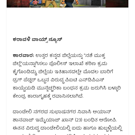
ಕರಾವಳಿ ವಾಯ್ಸ್ ನ್ಯೂಸ್
ಕಾರವಾರ:
ಉತ್ತರ ಕನ್ನಡ ಜಿಲ್ಲೆಯನ್ನು “ನಶೆ ಮುಕ್ತ
ಜಿಲ್ಲೆ”ಯನ್ನಾಗಿಸಲು ಪೊಲೀಸ್ ಇಲಾಖೆ ಕಠಿಣ ಕ್ರಮ
ಕೈಗೊಂಡಿದ್ದು, ಜಿಲ್ಲೆಯ ಇತಿಹಾಸದಲ್ಲೇ ಮೊದಲ ಬಾರಿಗೆ
ಡ್ರಗ್ ಪೆಡ್ಲರ್ ಒಬ್ಬನ ವಿರುದ್ಧ ಪಿಐಟಿ ಎನ್‌ಡಿಪಿಎಸ್
ಕಾಯ್ದೆಯಡಿ ಮುನ್ನೆಚ್ಚರಿಕಾ ಬಂಧನ ಕ್ರಮ ಜರುಗಿಸಿ ಬಳ್ಳಾರಿ
ಕೇಂದ್ರ ಕಾರಾಗೃಹಕ್ಕೆ ರವಾನಿಸಲಾಗಿದೆ.
ದಾಂಡೇಲಿ ನಗರದ ಸುಭಾಷನಗರ ನಿವಾಸಿ ಆಯಾನ್
ಶಾನವಾಜ್ ಇಮೈಯಾಜ್ ಖಾನ್ (23) ಬಂಧಿತ ಆರೋಪಿ.
ಈತನ ವಿರುದ್ಧ ದಾಂಡೇಲಿಯಲ್ಲಿ ಐದು ಹಾಗೂ ಹುಬ್ಬಳ್ಳಿಯಲ್ಲಿ