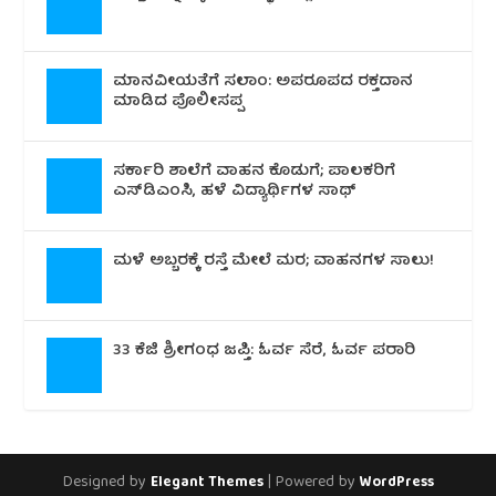
ಮಾನವೀಯತೆಗೆ ಸಲಾಂ: ಅಪರೂಪದ ರಕ್ತದಾನ
ಮಾಡಿದ ಪೊಲೀಸಪ್ಪ
ಸರ್ಕಾರಿ ಶಾಲೆಗೆ ವಾಹನ ಕೊಡುಗೆ; ಪಾಲಕರಿಗೆ
ಎಸ್‌ಡಿಎಂಸಿ, ಹಳೆ ವಿದ್ಯಾರ್ಥಿಗಳ ಸಾಥ್
ಮಳೆ ಅಬ್ಬರಕ್ಕೆ ರಸ್ತೆ ಮೇಲೆ ಮರ; ವಾಹನಗಳ ಸಾಲು!
33 ಕೆಜಿ ಶ್ರೀಗಂಧ ಜಪ್ತಿ: ಓರ್ವ ಸೆರೆ, ಓರ್ವ ಪರಾರಿ
Designed by
| Powered by
Elegant Themes
WordPress