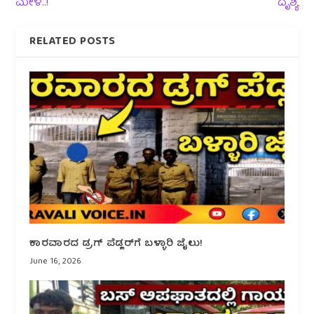
ಮೇಳ..!
ದೃಶ್ಯ
RELATED POSTS
ಕಾರವಾರದ ಡ್ರಗ್ ಪೆಡ್ಲರ್‌ಗೆ ಬಳ್ಳಾರಿ ಜೈಲು!
June 16, 2026