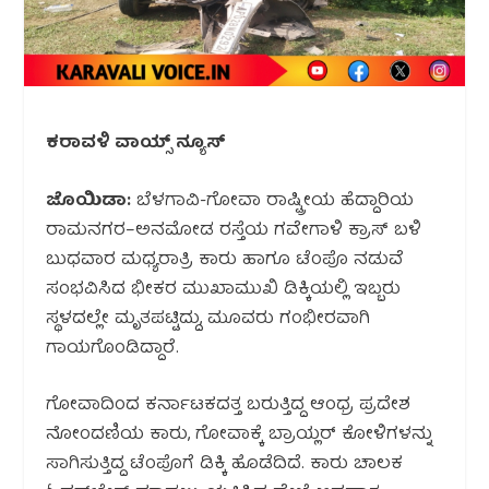
ಕರಾವಳಿ ವಾಯ್ಸ್ ನ್ಯೂಸ್
ಜೊಯಿಡಾ:
ಬೆಳಗಾವಿ-ಗೋವಾ ರಾಷ್ಟ್ರೀಯ ಹೆದ್ದಾರಿಯ
ರಾಮನಗರ–ಅನಮೋಡ ರಸ್ತೆಯ ಗವೇಗಾಳಿ ಕ್ರಾಸ್ ಬಳಿ
ಬುಧವಾರ ಮಧ್ಯರಾತ್ರಿ ಕಾರು ಹಾಗೂ ಟೆಂಪೊ ನಡುವೆ
ಸಂಭವಿಸಿದ ಭೀಕರ ಮುಖಾಮುಖಿ ಡಿಕ್ಕಿಯಲ್ಲಿ ಇಬ್ಬರು
ಸ್ಥಳದಲ್ಲೇ ಮೃತಪಟ್ಟಿದ್ದು, ಮೂವರು ಗಂಭೀರವಾಗಿ
ಗಾಯಗೊಂಡಿದ್ದಾರೆ.
ಗೋವಾದಿಂದ ಕರ್ನಾಟಕದತ್ತ ಬರುತ್ತಿದ್ದ ಆಂಧ್ರ ಪ್ರದೇಶ
ನೋಂದಣಿಯ ಕಾರು, ಗೋವಾಕ್ಕೆ ಬ್ರಾಯ್ಲರ್ ಕೋಳಿಗಳನ್ನು
ಸಾಗಿಸುತ್ತಿದ್ದ ಟೆಂಪೊಗೆ ಡಿಕ್ಕಿ ಹೊಡೆದಿದೆ. ಕಾರು ಚಾಲಕ