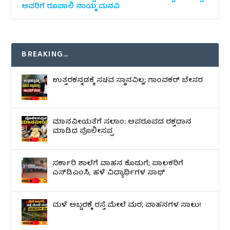
ಅವರಿಗೆ ರೂಪಾಲಿ ನಾಯ್ಕ ಮನವಿ
BREAKING…
ಉತ್ತರಕನ್ನಡಕ್ಕೆ ಸಚಿವ ಸ್ಥಾನವಿಲ್ಲ; ಗಾಂವಕರ್ ಬೇಸರ
ಮಾನವೀಯತೆಗೆ ಸಲಾಂ: ಅಪರೂಪದ ರಕ್ತದಾನ
ಮಾಡಿದ ಪೊಲೀಸಪ್ಪ
ಸರ್ಕಾರಿ ಶಾಲೆಗೆ ವಾಹನ ಕೊಡುಗೆ; ಪಾಲಕರಿಗೆ
ಎಸ್‌ಡಿಎಂಸಿ, ಹಳೆ ವಿದ್ಯಾರ್ಥಿಗಳ ಸಾಥ್
ಮಳೆ ಅಬ್ಬರಕ್ಕೆ ರಸ್ತೆ ಮೇಲೆ ಮರ; ವಾಹನಗಳ ಸಾಲು!