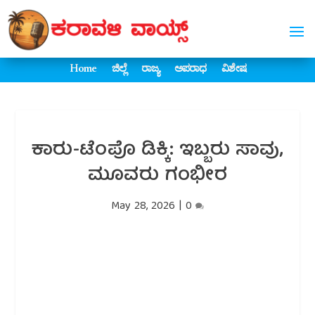
Home
ಜಿಲ್ಲೆ
ರಾಜ್ಯ
ಅಪರಾಧ
ವಿಶೇಷ
ಕಾರು-ಟೆಂಪೊ ಡಿಕ್ಕಿ: ಇಬ್ಬರು ಸಾವು,
ಮೂವರು ಗಂಭೀರ
May 28, 2026
|
0