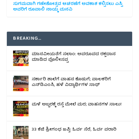
ಸುಗಮವಾಗಿ ಗಣೇಶೋತ್ಸವ ಆಚರಣೆಗೆ ಅವಕಾಶ ಕಲ್ಪಿಸಲು ಎಸ್ಪಿ
ಅವರಿಗೆ ರೂಪಾಲಿ ನಾಯ್ಕ ಮನವಿ
BREAKING…
ಮಾನವೀಯತೆಗೆ ಸಲಾಂ: ಅಪರೂಪದ ರಕ್ತದಾನ
ಮಾಡಿದ ಪೊಲೀಸಪ್ಪ
ಸರ್ಕಾರಿ ಶಾಲೆಗೆ ವಾಹನ ಕೊಡುಗೆ; ಪಾಲಕರಿಗೆ
ಎಸ್‌ಡಿಎಂಸಿ, ಹಳೆ ವಿದ್ಯಾರ್ಥಿಗಳ ಸಾಥ್
ಮಳೆ ಅಬ್ಬರಕ್ಕೆ ರಸ್ತೆ ಮೇಲೆ ಮರ; ವಾಹನಗಳ ಸಾಲು!
33 ಕೆಜಿ ಶ್ರೀಗಂಧ ಜಪ್ತಿ: ಓರ್ವ ಸೆರೆ, ಓರ್ವ ಪರಾರಿ