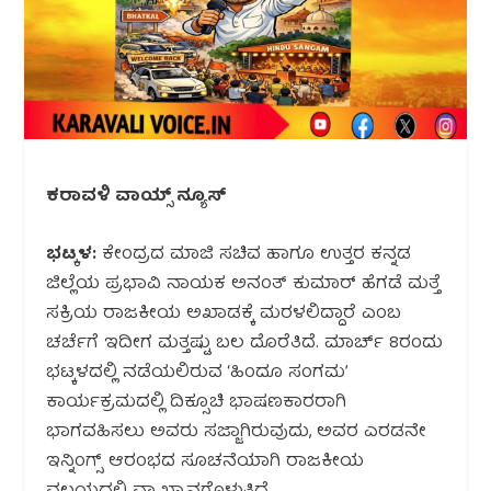
ಕರಾವಳಿ ವಾಯ್ಸ್ ನ್ಯೂಸ್
ಭಟ್ಕಳ:
ಕೇಂದ್ರದ ಮಾಜಿ ಸಚಿವ ಹಾಗೂ ಉತ್ತರ ಕನ್ನಡ
ಜಿಲ್ಲೆಯ ಪ್ರಭಾವಿ ನಾಯಕ ಅನಂತ್ ಕುಮಾರ್ ಹೆಗಡೆ ಮತ್ತೆ
ಸಕ್ರಿಯ ರಾಜಕೀಯ ಅಖಾಡಕ್ಕೆ ಮರಳಲಿದ್ದಾರೆ ಎಂಬ
ಚರ್ಚೆಗೆ ಇದೀಗ ಮತ್ತಷ್ಟು ಬಲ ದೊರೆತಿದೆ. ಮಾರ್ಚ್ 8ರಂದು
ಭಟ್ಕಳದಲ್ಲಿ ನಡೆಯಲಿರುವ ‘ಹಿಂದೂ ಸಂಗಮ’
ಕಾರ್ಯಕ್ರಮದಲ್ಲಿ ದಿಕ್ಸೂಚಿ ಭಾಷಣಕಾರರಾಗಿ
ಭಾಗವಹಿಸಲು ಅವರು ಸಜ್ಜಾಗಿರುವುದು, ಅವರ ಎರಡನೇ
ಇನ್ನಿಂಗ್ಸ್ ಆರಂಭದ ಸೂಚನೆಯಾಗಿ ರಾಜಕೀಯ