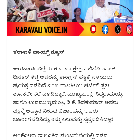
ಕರಾವಳಿ ವಾಯ್ಸ್ ನ್ಯೂಸ್
ಕಾರವಾರ:
ಜಿಲ್ಲೆಯ ಕುಮಟಾ ಕ್ಷೇತ್ರದ ಬಿಜೆಪಿ ಶಾಸಕ
ದಿನಕರ್ ಶೆಟ್ಟಿ ಅವರನ್ನು ಕಾಂಗ್ರೆಸ್ ಪಕ್ಷಕ್ಕೆ ಸೆಳೆಯಲು
ಪ್ರಯತ್ನ ನಡೆದಿದೆ ಎಂಬ ರಾಜಕೀಯ ಚರ್ಚೆಗೆ ಸ್ವತಃ
ಶಾಸಕರೇ ತೆರೆ ಎಳೆದಿದ್ದಾರೆ. ಮುಖ್ಯಮಂತ್ರಿ ಸಿದ್ದರಾಮಯ್ಯ
ಹಾಗೂ ಉಪಮುಖ್ಯಮಂತ್ರಿ ಡಿ.ಕೆ. ಶಿವಕುಮಾರ್ ಅವರು
ಪಕ್ಷಕ್ಕೆ ಆಹ್ವಾನ ನೀಡಿದ ವಿಚಾರವನ್ನು ಅವರು
ಬಹಿರಂಗಪಡಿಸಿದ್ದು, ತಮ್ಮ ನಿಲುವನ್ನು ಸ್ಪಷ್ಟಪಡಿಸಿದ್ದಾರೆ.
ಅಂಕೋಲಾ ತಾಲೂಕಿನ ಮಂಜಗುಣಿಯಲ್ಲಿ ನಡೆದ