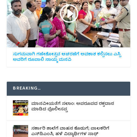
ಸುಗಮವಾಗಿ ಗಣೇಶೋತ್ಸವ ಆಚರಣೆಗೆ ಅವಕಾಶ ಕಲ್ಪಿಸಲು ಎಸ್ಪಿ
ಅವರಿಗೆ ರೂಪಾಲಿ ನಾಯ್ಕ ಮನವಿ
BREAKING…
ಮಾನವೀಯತೆಗೆ ಸಲಾಂ: ಅಪರೂಪದ ರಕ್ತದಾನ
ಮಾಡಿದ ಪೊಲೀಸಪ್ಪ
ಸರ್ಕಾರಿ ಶಾಲೆಗೆ ವಾಹನ ಕೊಡುಗೆ; ಪಾಲಕರಿಗೆ
ಎಸ್‌ಡಿಎಂಸಿ, ಹಳೆ ವಿದ್ಯಾರ್ಥಿಗಳ ಸಾಥ್