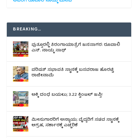
ಅವರಿಗೆ ರೂಪಾಲಿ ನಾಯ್ಕ ಮನವಿ
BREAKING…
ಪುತ್ತೂರಲ್ಲಿ ತಿರಂಗಾಯಾತ್ರೆಗೆ ಜನಸಾಗರ: ರೂಪಾಲಿ
ಎಸ್. ನಾಯ್ಕ ಸಾಥ್
ಪರಿಷತ್ ಸಭಾಪತಿ ಸ್ಥಾನಕ್ಕೆ ಬಸವರಾಜ ಹೊರಟ್ಟಿ
ರಾಜೀನಾಮೆ
ಅಕ್ಕಿ ದಂಧೆ ಬಯಲು; 3.22 ಕ್ವಿಂಟಲ್ ಜಪ್ತಿ!
ಮೀನುಗಾರರಿಗೆ ಅನ್ಯಾಯ; ವೈದ್ಯರಿಗೆ ಸಚಿವ ಸ್ಥಾನಕ್ಕೆ
ಆಗ್ರಹ, ಸರ್ಕಾರಕ್ಕೆ ಎಚ್ಚರಿಕೆ