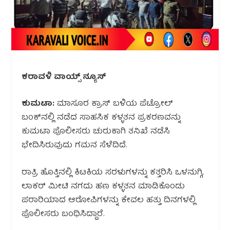
ಕರಾವಳಿ ವಾಯ್ಸ್ ನ್ಯೂಸ್
ಕುಮಟಾ:
ಮಾಸೂರ ಕ್ರಾಸ್ ಬಳಿಯ ಪೆಟ್ರೋಲ್
ಬಂಕ್‌ನಲ್ಲಿ ನಡೆದ ಸಾಹಸಿಕ ಕಳ್ಳತನ ಪ್ರಕರಣವನ್ನು
ಕುಮಟಾ ಪೊಲೀಸರು ಚುರುಕಾಗಿ ತನಿಖೆ ನಡೆಸಿ
ಭೇದಿಸಿರುವುದು ಗಮನ ಸೆಳೆದಿದೆ.
ರಾತ್ರಿ ಹೊತ್ತಿನಲ್ಲಿ ಕಿಟಕಿಯ ಸರಳುಗಳನ್ನು ಕತ್ತರಿಸಿ ಒಳನುಗ್ಗಿ,
ಲಾಕರ್ ಮೀಟಿ ನಗದು ಹಣ ಕಳ್ಳತನ ಮಾಡಿಕೊಂಡು
ಪರಾರಿಯಾದ ಆರೋಪಿಗಳನ್ನು ಕೇವಲ ಹತ್ತು ದಿನಗಳಲ್ಲಿ
ಪೊಲೀಸರು ಬಂಧಿಸಿದ್ದಾರೆ.