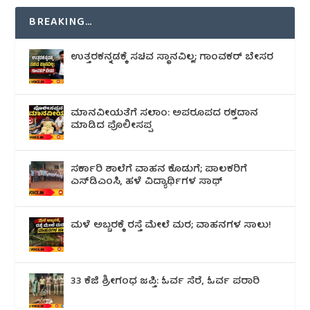
BREAKING…
ಉತ್ತರಕನ್ನಡಕ್ಕೆ ಸಚಿವ ಸ್ಥಾನವಿಲ್ಲ; ಗಾಂವಕರ್ ಬೇಸರ
ಮಾನವೀಯತೆಗೆ ಸಲಾಂ: ಅಪರೂಪದ ರಕ್ತದಾನ
ಮಾಡಿದ ಪೊಲೀಸಪ್ಪ
ಸರ್ಕಾರಿ ಶಾಲೆಗೆ ವಾಹನ ಕೊಡುಗೆ; ಪಾಲಕರಿಗೆ
ಎಸ್‌ಡಿಎಂಸಿ, ಹಳೆ ವಿದ್ಯಾರ್ಥಿಗಳ ಸಾಥ್
ಮಳೆ ಅಬ್ಬರಕ್ಕೆ ರಸ್ತೆ ಮೇಲೆ ಮರ; ವಾಹನಗಳ ಸಾಲು!
33 ಕೆಜಿ ಶ್ರೀಗಂಧ ಜಪ್ತಿ: ಓರ್ವ ಸೆರೆ, ಓರ್ವ ಪರಾರಿ