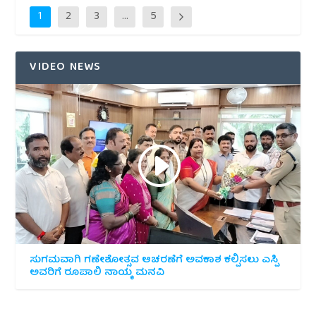
1
2
3
…
5
VIDEO NEWS
ಸುಗಮವಾಗಿ ಗಣೇಶೋತ್ಸವ ಆಚರಣೆಗೆ ಅವಕಾಶ ಕಲ್ಪಿಸಲು ಎಸ್ಪಿ
ಅವರಿಗೆ ರೂಪಾಲಿ ನಾಯ್ಕ ಮನವಿ