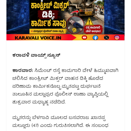
ಕರಾವಳಿ ವಾಯ್ಸ್ ನ್ಯೂಸ್
ಕಾರವಾರ:
ಸಿಮೆಂಟ್ ರಸ್ತೆ ಕಾಮಗಾರಿ ವೇಳೆ ಹಿಮ್ಮುಖವಾಗಿ
ಚಲಿಸಿದ ಕಾಂಕ್ರೀಟ್ ಮಿಕ್ಸರ್ ವಾಹನ ಡಿಕ್ಕಿ ಹೊಡೆದ
ಪರಿಣಾಮ ಕಾರ್ಮಿಕನೊಬ್ಬ ಮೃತಪಟ್ಟ ದುರ್ಘಟನೆ
ತಾಲೂಕಿನ ಮಲ್ಲಾಪುರ ಪೊಲೀಸ್ ಠಾಣಾ ವ್ಯಾಪ್ತಿಯಲ್ಲಿ
ಶುಕ್ರವಾರ ಮಧ್ಯಾಹ್ನ ನಡೆದಿದೆ.
ಮೃತರನ್ನು ಬೆಳಗಾವಿ ಮೂಲದ ಬಸವರಾಜ ಖಾನಪ್ಪ
ಮಲ್ಲೂರು (47) ಎಂದು ಗುರುತಿಸಲಾಗಿದೆ. ಈ ಸಂಬಂಧ