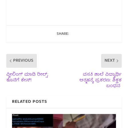
SHARE:
PREVIOUS
NEXT
ವ್ಹೀಲಿಂಗ್ ಮಾಡಿ ರೀಲ್ಸ್;
ವಸತಿ ಶಾಲೆ ವಿದ್ಯಾರ್ಥಿ
ಕೊನೆಗೆ ಕೇಸ್!
ಆತ್ಮಹತ್ಯೆ ಪ್ರಕರಣ: ಶಿಕ್ಷಕ
ಬಂಧನ
RELATED POSTS