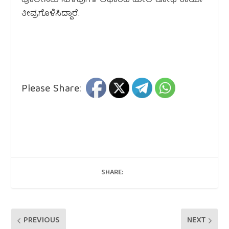
ಪೊಲೀಸರು ಸುಳಿವುಗಳ ಆಧಾರದ ಮೇಲೆ ಶೋಧ ಕಾರ್ಯ
ತೀವ್ರಗೊಳಿಸಿದ್ದಾರೆ.
Please Share:
SHARE:
PREVIOUS
NEXT