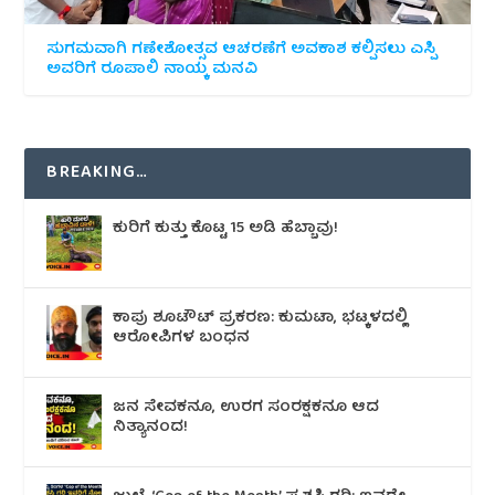
ಸುಗಮವಾಗಿ ಗಣೇಶೋತ್ಸವ ಆಚರಣೆಗೆ ಅವಕಾಶ ಕಲ್ಪಿಸಲು ಎಸ್ಪಿ
ಅವರಿಗೆ ರೂಪಾಲಿ ನಾಯ್ಕ ಮನವಿ
BREAKING…
ಕುರಿಗೆ ಕುತ್ತು ಕೊಟ್ಟ 15 ಅಡಿ ಹೆಬ್ಬಾವು!
ಕಾಪು ಶೂಟೌಟ್‌ ಪ್ರಕರಣ: ಕುಮಟಾ, ಭಟ್ಕಳದಲ್ಲಿ
ಆರೋಪಿಗಳ ಬಂಧನ
ಜನ ಸೇವಕನೂ, ಉರಗ ಸಂರಕ್ಷಕನೂ ಆದ
ನಿತ್ಯಾನಂದ!