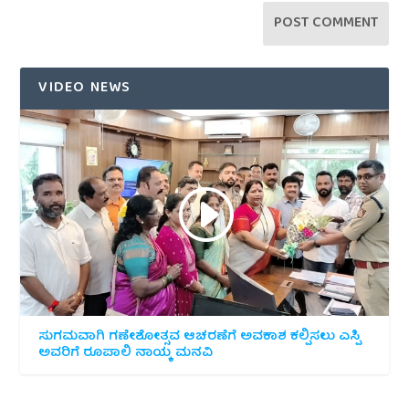
VIDEO NEWS
ಸುಗಮವಾಗಿ ಗಣೇಶೋತ್ಸವ ಆಚರಣೆಗೆ ಅವಕಾಶ ಕಲ್ಪಿಸಲು ಎಸ್ಪಿ
ಅವರಿಗೆ ರೂಪಾಲಿ ನಾಯ್ಕ ಮನವಿ