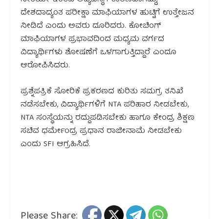
ನೀತಿಯೇ ಇಂತಹ ಅವ್ಯವಸ್ಥೆಗೆ ಕಾರಣವಾಗಿದ್ದು,
ದೇಶದಾದ್ಯಂತ ಪರೀಕ್ಷಾ ಮಾಫಿಯಾಗಳ ಹುಟ್ಟಿಗೆ ಉತ್ತೇಜನ
ನೀಡಿದೆ ಎಂದು ಅವರು ದೂರಿದರು. ಕೋಚಿಂಗ್
ಮಾಫಿಯಾಗಳ ಪ್ರಭಾವದಿಂದ ಮಧ್ಯಮ ವರ್ಗದ
ವಿದ್ಯಾರ್ಥಿಗಳು ಶೋಷಣೆಗೆ ಒಳಗಾಗುತ್ತಿದ್ದಾರೆ ಎಂದೂ
ಆರೋಪಿಸಿದರು.
ಪ್ರಶ್ನೆಪತ್ರಿಕೆ ಸೋರಿಕೆ ಪ್ರಕರಣದ ಕುರಿತು ಸಮಗ್ರ ತನಿಖೆ
ನಡೆಸಬೇಕು, ವಿದ್ಯಾರ್ಥಿಗಳಿಗೆ NTA ಪರಿಹಾರ ನೀಡಬೇಕು,
NTA ಸಂಸ್ಥೆಯನ್ನು ರದ್ದುಪಡಿಸಬೇಕು ಹಾಗೂ ಕೇಂದ್ರ ಶಿಕ್ಷಣ
ಸಚಿವ ಧರ್ಮೇಂದ್ರ ಪ್ರಧಾನ ರಾಜೀನಾಮೆ ನೀಡಬೇಕು
ಎಂದು SFI ಆಗ್ರಹಿಸಿದೆ.
Please Share: