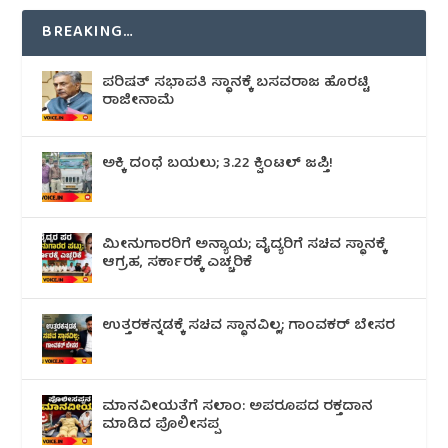
BREAKING…
ಪರಿಷತ್ ಸಭಾಪತಿ ಸ್ಥಾನಕ್ಕೆ ಬಸವರಾಜ ಹೊರಟ್ಟಿ
ರಾಜೀನಾಮೆ
ಅಕ್ಕಿ ದಂಧೆ ಬಯಲು; 3.22 ಕ್ವಿಂಟಲ್ ಜಪ್ತಿ!
ಮೀನುಗಾರರಿಗೆ ಅನ್ಯಾಯ; ವೈದ್ಯರಿಗೆ ಸಚಿವ ಸ್ಥಾನಕ್ಕೆ
ಆಗ್ರಹ, ಸರ್ಕಾರಕ್ಕೆ ಎಚ್ಚರಿಕೆ
ಉತ್ತರಕನ್ನಡಕ್ಕೆ ಸಚಿವ ಸ್ಥಾನವಿಲ್ಲ; ಗಾಂವಕರ್ ಬೇಸರ
ಮಾನವೀಯತೆಗೆ ಸಲಾಂ: ಅಪರೂಪದ ರಕ್ತದಾನ
ಮಾಡಿದ ಪೊಲೀಸಪ್ಪ