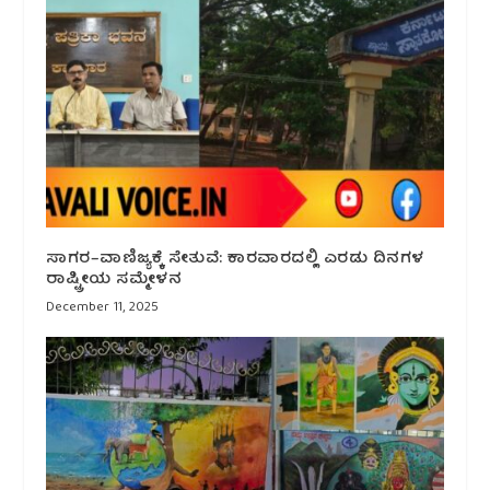
ಸಾಗರ–ವಾಣಿಜ್ಯಕ್ಕೆ ಸೇತುವೆ: ಕಾರವಾರದಲ್ಲಿ ಎರಡು ದಿನಗಳ
ರಾಷ್ಟ್ರೀಯ ಸಮ್ಮೇಳನ
December 11, 2025