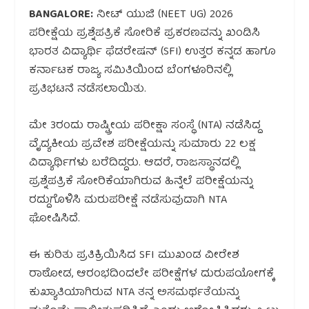
BANGALORE:
ನೀಟ್ ಯುಜಿ (NEET UG) 2026
ಪರೀಕ್ಷೆಯ ಪ್ರಶ್ನೆಪತ್ರಿಕೆ ಸೋರಿಕೆ ಪ್ರಕರಣವನ್ನು ಖಂಡಿಸಿ
ಭಾರತ ವಿದ್ಯಾರ್ಥಿ ಫೆಡರೇಷನ್ (SFI) ಉತ್ತರ ಕನ್ನಡ ಹಾಗೂ
ಕರ್ನಾಟಕ ರಾಜ್ಯ ಸಮಿತಿಯಿಂದ ಬೆಂಗಳೂರಿನಲ್ಲಿ
ಪ್ರತಿಭಟನೆ ನಡೆಸಲಾಯಿತು.
ಮೇ 3ರಂದು ರಾಷ್ಟ್ರೀಯ ಪರೀಕ್ಷಾ ಸಂಸ್ಥೆ (NTA) ನಡೆಸಿದ್ದ
ವೈದ್ಯಕೀಯ ಪ್ರವೇಶ ಪರೀಕ್ಷೆಯನ್ನು ಸುಮಾರು 22 ಲಕ್ಷ
ವಿದ್ಯಾರ್ಥಿಗಳು ಬರೆದಿದ್ದರು. ಆದರೆ, ರಾಜಸ್ಥಾನದಲ್ಲಿ
ಪ್ರಶ್ನೆಪತ್ರಿಕೆ ಸೋರಿಕೆಯಾಗಿರುವ ಹಿನ್ನೆಲೆ ಪರೀಕ್ಷೆಯನ್ನು
ರದ್ದುಗೊಳಿಸಿ ಮರುಪರೀಕ್ಷೆ ನಡೆಸುವುದಾಗಿ NTA
ಘೋಷಿಸಿದೆ.
ಈ ಕುರಿತು ಪ್ರತಿಕ್ರಿಯಿಸಿದ SFI ಮುಖಂಡ ವೀರೇಶ
ರಾಠೋಡ, ಆರಂಭದಿಂದಲೇ ಪರೀಕ್ಷೆಗಳ ದುರುಪಯೋಗಕ್ಕೆ
ಕುಖ್ಯಾತಿಯಾಗಿರುವ NTA ತನ್ನ ಅಸಮರ್ಥತೆಯನ್ನು