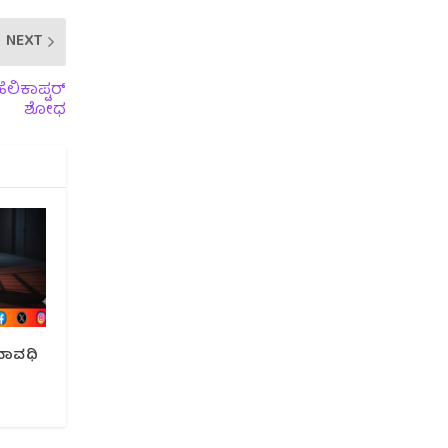
NEXT
ೆಲಿಕಾಪ್ಟರ್
ಶೋಧ
ವಾವಧಿ