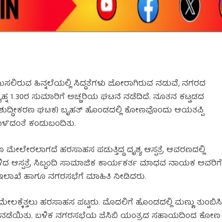
ಗಮಿಸಲಿರುವ ಹಿನ್ನಲೆಯಲ್ಲಿ ಸಿದ್ಧತೆಗಳು ಜೋರಾಗಿರುವ ನಡುವೆ, ನಗರದ
್ಯಾಹ್ನ 1.30ರ ಸುಮಾರಿಗೆ ಅಚ್ಚರಿಯ ಘಟನೆ ನಡೆದಿದೆ. ನೂತನ ಕಟ್ಟಡದ
ನಜಲ ಶುದ್ಧೀಕರಣ ಘಟಕ) ಬೃಹತ್ ಹೊಂಡದಲ್ಲಿ ಕೋಣವೊಂದು ಆಯತಪ್ಪಿ
‘ಕಂಬಳ’ದಂತೆ ಕಂಡುಬಂದಿತು.
ದ ಕೋಣ ಮೇಲೇರಲಾಗದೆ ಹರಸಾಹಸ ಪಡುತ್ತಿದ್ದ ದೃಶ್ಯ ಆಸ್ಪತ್ರೆ ಆವರಣದಲ್ಲಿ
ಿದ ಆಸ್ಪತ್ರೆ ಸಿಬ್ಬಂದಿ ಸಾಮಾಜಿಕ ಕಾರ್ಯಕರ್ತ ಮಾಧವ ನಾಯಕ ಅವರಿಗ
ಇಲಾಖೆ ಹಾಗೂ ನಗರಸಭೆಗೆ ಮಾಹಿತಿ ನೀಡಿದರು.
ು ಮೇಲಕ್ಕೆತ್ತಲು ಹರಸಾಹಸ ಪಟ್ಟರು. ಮೊದಲಿಗೆ ಹೊಂಡದಲ್ಲಿ ಮಣ್ಣು ತುಂಬಿಸ
ನಡೆಯಿತು. ಬಳಿಕ ನಗರಸಭೆಯ ಜೆಸಿಬಿ ಯಂತ್ರದ ಸಹಾಯದಿಂದ ಕೋಣ