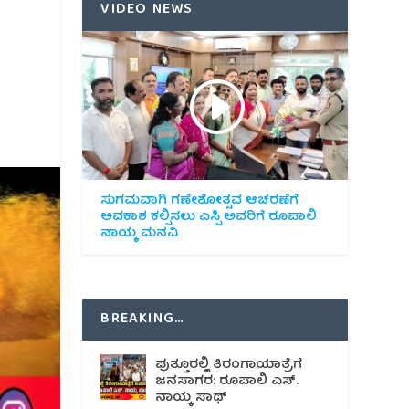
VIDEO NEWS
ಸುಗಮವಾಗಿ ಗಣೇಶೋತ್ಸವ ಆಚರಣೆಗೆ
ಅವಕಾಶ ಕಲ್ಪಿಸಲು ಎಸ್ಪಿ ಅವರಿಗೆ ರೂಪಾಲಿ
ನಾಯ್ಕ ಮನವಿ
BREAKING…
ಪುತ್ತೂರಲ್ಲಿ ತಿರಂಗಾಯಾತ್ರೆಗೆ
ಜನಸಾಗರ: ರೂಪಾಲಿ ಎಸ್.
ನಾಯ್ಕ ಸಾಥ್