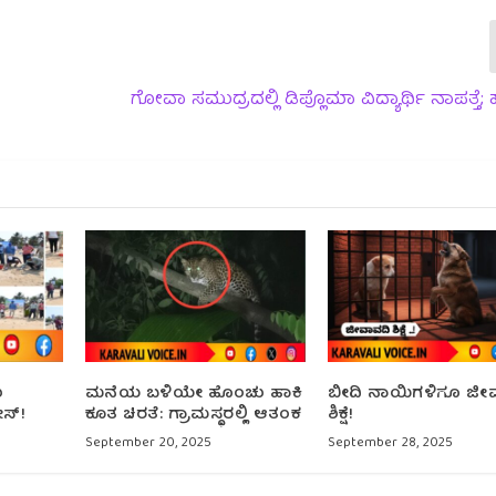
ಗೋವಾ ಸಮುದ್ರದಲ್ಲಿ ಡಿಪ್ಲೊಮಾ ವಿದ್ಯಾರ್ಥಿ ನಾಪತ್ತೆ; ಹ
ು
ಮನೆಯ ಬಳಿಯೇ ಹೊಂಚು ಹಾಕಿ
ಬೀದಿ ನಾಯಿಗಳಿಗೂ ಜೀ
ೀಸ್!
ಕೂತ ಚಿರತೆ: ಗ್ರಾಮಸ್ಥರಲ್ಲಿ ಆತಂಕ
ಶಿಕ್ಷೆ!
September 20, 2025
September 28, 2025