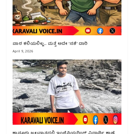
ಪಾಠ ಕಲಿಯಲಿಲ್ಲ… ಮತ್ತೆ ಅದೇ ‘ನಶೆ’ ದಾರಿ
April 9, 2026
ಕಾನೂರು ಜಲಪಾತದಲ್ಲಿ ಇಂಜಿನಿಯರಿಂಗ್ ವಿದ್ಯಾರ್ಥಿ ಕಾಣೆ