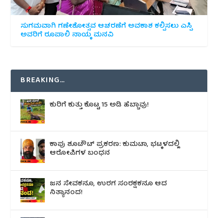
ಸುಗಮವಾಗಿ ಗಣೇಶೋತ್ಸವ ಆಚರಣೆಗೆ ಅವಕಾಶ ಕಲ್ಪಿಸಲು ಎಸ್ಪಿ
ಅವರಿಗೆ ರೂಪಾಲಿ ನಾಯ್ಕ ಮನವಿ
BREAKING…
ಕುರಿಗೆ ಕುತ್ತು ಕೊಟ್ಟ 15 ಅಡಿ ಹೆಬ್ಬಾವು!
ಕಾಪು ಶೂಟೌಟ್‌ ಪ್ರಕರಣ: ಕುಮಟಾ, ಭಟ್ಕಳದಲ್ಲಿ
ಆರೋಪಿಗಳ ಬಂಧನ
ಜನ ಸೇವಕನೂ, ಉರಗ ಸಂರಕ್ಷಕನೂ ಆದ
ನಿತ್ಯಾನಂದ!