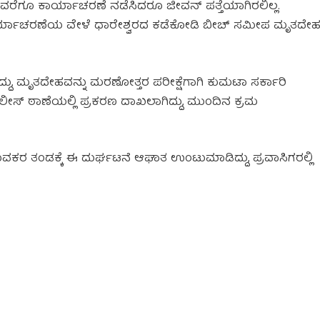
ರೆಗೂ ಕಾರ್ಯಾಚರಣೆ ನಡೆಸಿದರೂ ಜೀವನ್ ಪತ್ತೆಯಾಗಿರಲಿಲ್ಲ.
ಕಾರ್ಯಾಚರಣೆಯ ವೇಳೆ ಧಾರೇಶ್ವರದ ಕಡೆಕೋಡಿ ಬೀಚ್ ಸಮೀಪ ಮೃತದೇ
ಸಿದ್ದು, ಮೃತದೇಹವನ್ನು ಮರಣೋತ್ತರ ಪರೀಕ್ಷೆಗಾಗಿ ಕುಮಟಾ ಸರ್ಕಾರಿ
ೊಲೀಸ್ ಠಾಣೆಯಲ್ಲಿ ಪ್ರಕರಣ ದಾಖಲಾಗಿದ್ದು, ಮುಂದಿನ ಕ್ರಮ
ಯುವಕರ ತಂಡಕ್ಕೆ ಈ ದುರ್ಘಟನೆ ಆಘಾತ ಉಂಟುಮಾಡಿದ್ದು, ಪ್ರವಾಸಿಗರಲ್ಲಿ