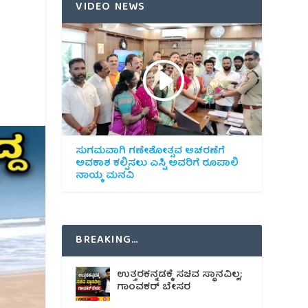
VIDEO NEWS
ಸುಗಮವಾಗಿ ಗಣೇಶೋತ್ಸವ ಆಚರಣೆಗೆ
ಅವಕಾಶ ಕಲ್ಪಿಸಲು ಎಸ್ಪಿ ಅವರಿಗೆ ರೂಪಾಲಿ
ನಾಯ್ಕ ಮನವಿ
BREAKING…
ಉತ್ತರಕನ್ನಡಕ್ಕೆ ಸಚಿವ ಸ್ಥಾನವಿಲ್ಲ;
ಗಾಂವಕರ್ ಬೇಸರ