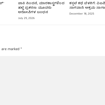
ಲ್’
ಜಾತಿ ನಿಂದನೆ, ಮಾರಕಾಸ್ತ್ರಗಳಿಂದ
ಕತ್ತಲೆ ಕಥೆ ಬೆಳಕಿಗೆ: ವಿಐ
ಹಲ್ಲೆ ಪ್ರಕರಣ: ಮೂವರು
ಸಾಗವಾನಿ ಅಕ್ರಮ ಸಾಗ
ಆರೋಪಿಗಳ ಬಂಧನ
December 18, 2025
July 29, 2026
ds are marked
*