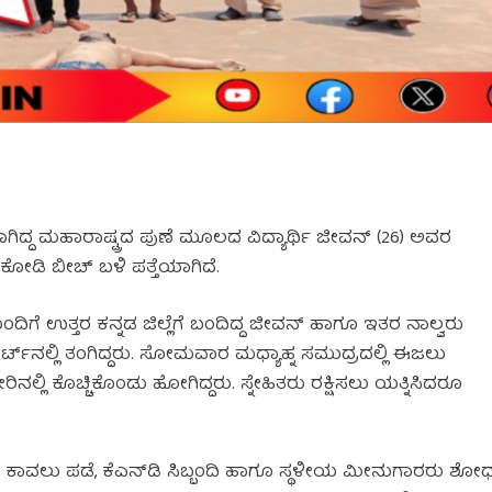
ಗಿದ್ದ ಮಹಾರಾಷ್ಟ್ರದ ಪುಣೆ ಮೂಲದ ವಿದ್ಯಾರ್ಥಿ ಜೀವನ್ (26) ಅವರ
ಿ ಬೀಚ್ ಬಳಿ ಪತ್ತೆಯಾಗಿದೆ.
ಿಗೆ ಉತ್ತರ ಕನ್ನಡ ಜಿಲ್ಲೆಗೆ ಬಂದಿದ್ದ ಜೀವನ್ ಹಾಗೂ ಇತರ ನಾಲ್ವರು
‌ನಲ್ಲಿ ತಂಗಿದ್ದರು. ಸೋಮವಾರ ಮಧ್ಯಾಹ್ನ ಸಮುದ್ರದಲ್ಲಿ ಈಜಲು
ರಿನಲ್ಲಿ ಕೊಚ್ಚಿಕೊಂಡು ಹೋಗಿದ್ದರು. ಸ್ನೇಹಿತರು ರಕ್ಷಿಸಲು ಯತ್ನಿಸಿದರೂ
 ಕಾವಲು ಪಡೆ, ಕೆಎನ್‌ಡಿ ಸಿಬ್ಬಂದಿ ಹಾಗೂ ಸ್ಥಳೀಯ ಮೀನುಗಾರರು ಶೋ