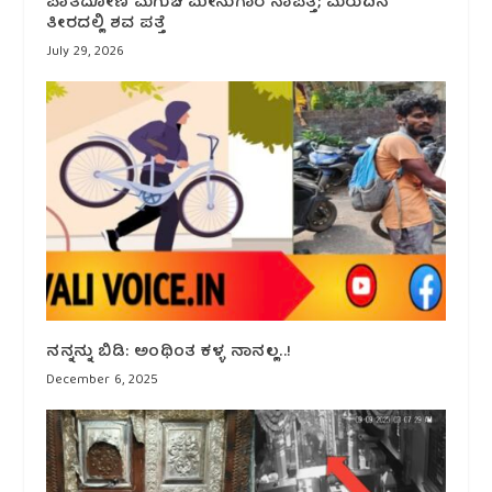
ಪಾತಿದೋಣಿ ಮಗುಚಿ ಮೀನುಗಾರ ನಾಪತ್ತೆ; ಮರುದಿನ
ತೀರದಲ್ಲಿ ಶವ ಪತ್ತೆ
July 29, 2026
ನನ್ನನ್ನು ಬಿಡಿ: ಅಂಥಿಂತ ಕಳ್ಳ ನಾನಲ್ಲ..!
December 6, 2025