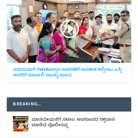
ಸುಗಮವಾಗಿ ಗಣೇಶೋತ್ಸವ ಆಚರಣೆಗೆ ಅವಕಾಶ ಕಲ್ಪಿಸಲು ಎಸ್ಪಿ
ಅವರಿಗೆ ರೂಪಾಲಿ ನಾಯ್ಕ ಮನವಿ
BREAKING…
ಮಾನವೀಯತೆಗೆ ಸಲಾಂ: ಅಪರೂಪದ ರಕ್ತದಾನ
ಮಾಡಿದ ಪೊಲೀಸಪ್ಪ