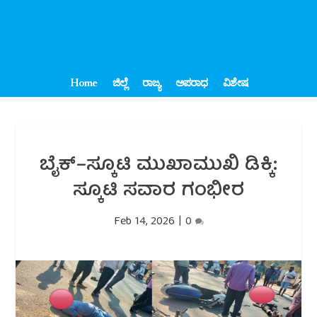
Home
ಜಿಲ್ಲೆ
ರಾಜ್ಯ
ಅಪರಾಧ
ವಿಶೇಷ
ಬೈಕ್–ಸ್ಕೂಟಿ ಮುಖಾಮುಖಿ ಡಿಕ್ಕಿ:
ಸ್ಕೂಟಿ ಸವಾರ ಗಂಭೀರ
Feb 14, 2026
|
0