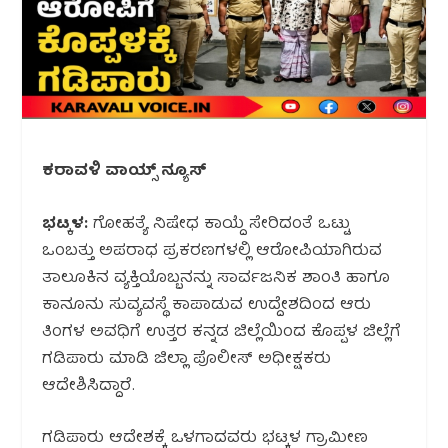
ಕರಾವಳಿ ವಾಯ್ಸ್ ನ್ಯೂಸ್
ಭಟ್ಕಳ:
ಗೋಹತ್ಯೆ ನಿಷೇಧ ಕಾಯ್ದೆ ಸೇರಿದಂತೆ ಒಟ್ಟು
ಒಂಬತ್ತು ಅಪರಾಧ ಪ್ರಕರಣಗಳಲ್ಲಿ ಆರೋಪಿಯಾಗಿರುವ
ತಾಲೂಕಿನ ವ್ಯಕ್ತಿಯೊಬ್ಬನನ್ನು ಸಾರ್ವಜನಿಕ ಶಾಂತಿ ಹಾಗೂ
ಕಾನೂನು ಸುವ್ಯವಸ್ಥೆ ಕಾಪಾಡುವ ಉದ್ದೇಶದಿಂದ ಆರು
ತಿಂಗಳ ಅವಧಿಗೆ ಉತ್ತರ ಕನ್ನಡ ಜಿಲ್ಲೆಯಿಂದ ಕೊಪ್ಪಳ ಜಿಲ್ಲೆಗೆ
ಗಡಿಪಾರು ಮಾಡಿ ಜಿಲ್ಲಾ ಪೊಲೀಸ್ ಅಧೀಕ್ಷಕರು
ಆದೇಶಿಸಿದ್ದಾರೆ.
ಗಡಿಪಾರು ಆದೇಶಕ್ಕೆ ಒಳಗಾದವರು ಭಟ್ಕಳ ಗ್ರಾಮೀಣ