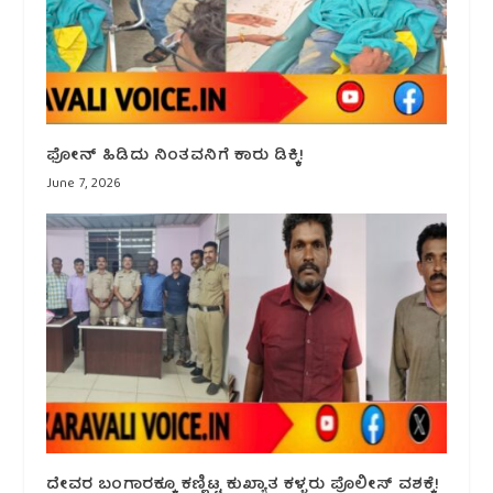
ಫೋನ್ ಹಿಡಿದು ನಿಂತವನಿಗೆ ಕಾರು ಡಿಕ್ಕಿ!
June 7, 2026
ದೇವರ ಬಂಗಾರಕ್ಕೂ ಕಣ್ಣಿಟ್ಟ ಕುಖ್ಯಾತ ಕಳ್ಳರು ಪೊಲೀಸ್ ವಶಕ್ಕೆ!