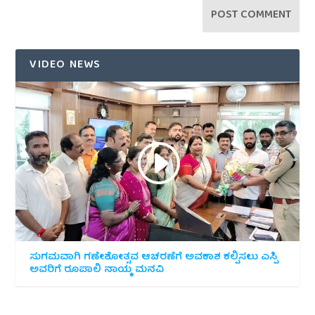
VIDEO NEWS
ಸುಗಮವಾಗಿ ಗಣೇಶೋತ್ಸವ ಆಚರಣೆಗೆ ಅವಕಾಶ ಕಲ್ಪಿಸಲು ಎಸ್ಪಿ
ಅವರಿಗೆ ರೂಪಾಲಿ ನಾಯ್ಕ ಮನವಿ