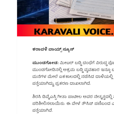
ಕರಾವಳಿ ವಾಯ್ಸ್ ನ್ಯೂಸ್
ಮುಂಡಗೋಡ:
ಮೀಟರ್ ಬಡ್ಡಿ ದಂಧೆಗೆ ವಿರುದ್ಧ ಪ
ಮುಂಡಗೋಡಿನಲ್ಲಿ ಅಕ್ರಮ ಬಡ್ಡಿ ವ್ಯವಹಾರ ಇನ್ನೂ ಬೇರು
ಮನೆಗಳ ಮೇಲೆ ಏಕಕಾಲದಲ್ಲಿ ನಡೆಸಿದ ದಾಳಿಯಲ್ಲಿ 
ಪತ್ತೆಯಾಗಿದ್ದು, ಪ್ರಕರಣ ದಾಖಲಾಗಿದೆ.
ಶಿರಸಿ ಡಿವೈಎಸ್ಪಿ ಗೀತಾ ಪಾಟೀಲ ಅವರ ನೇತೃತ್ವದಲ
ಪರಿಶೀಲಿಸಲಾಯಿತು. ಈ ವೇಳೆ ತೌಸಿಪ್ ಪಣಿಬಂದ ಎ
ಪತ್ತೆಯಾಗಿವೆ.