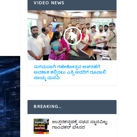
VIDEO NEWS
ಸುಗಮವಾಗಿ ಗಣೇಶೋತ್ಸವ ಆಚರಣೆಗೆ
ಅವಕಾಶ ಕಲ್ಪಿಸಲು ಎಸ್ಪಿ ಅವರಿಗೆ ರೂಪಾಲಿ
ನಾಯ್ಕ ಮನವಿ
BREAKING…
ಉತ್ತರಕನ್ನಡಕ್ಕೆ ಸಚಿವ ಸ್ಥಾನವಿಲ್ಲ;
ಗಾಂವಕರ್ ಬೇಸರ