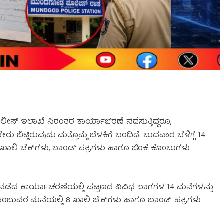
ೊಲೀಸ್ ಇಲಾಖೆ ನಿರಂತರ ಕಾರ್ಯಾಚರಣೆ ನಡೆಸುತ್ತಿದ್ದರೂ,
 ಬಿಟ್ಟಿರುವುದು ಮತ್ತೊಮ್ಮೆ ಬೆಳಕಿಗೆ ಬಂದಿದೆ. ಬುಧವಾರ ಬೆಳಿಗ್ಗೆ 14
ಖಾಲಿ ಚೆಕ್‌ಗಳು, ಬಾಂಡ್ ಪತ್ರಗಳು ಹಾಗೂ ಜಿಂಕೆ ಕೊಂಬುಗಳು
್ಲಿ ನಡೆದ ಕಾರ್ಯಾಚರಣೆಯಲ್ಲಿ ಪಟ್ಟಣದ ವಿವಿಧ ಭಾಗಗಳ 14 ಮನೆಗಳನ್ನು
ಂಬುವರ ಮನೆಯಲ್ಲಿ 8 ಖಾಲಿ ಚೆಕ್‌ಗಳು ಹಾಗೂ ಬಾಂಡ್ ಪತ್ರಗಳು