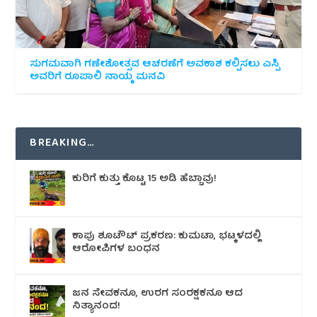
ಸುಗಮವಾಗಿ ಗಣೇಶೋತ್ಸವ ಆಚರಣೆಗೆ ಅವಕಾಶ ಕಲ್ಪಿಸಲು ಎಸ್ಪಿ
ಅವರಿಗೆ ರೂಪಾಲಿ ನಾಯ್ಕ ಮನವಿ
BREAKING…
ಕುರಿಗೆ ಕುತ್ತು ಕೊಟ್ಟ 15 ಅಡಿ ಹೆಬ್ಬಾವು!
ಕಾಪು ಶೂಟೌಟ್‌ ಪ್ರಕರಣ: ಕುಮಟಾ, ಭಟ್ಕಳದಲ್ಲಿ
ಆರೋಪಿಗಳ ಬಂಧನ
ಜನ ಸೇವಕನೂ, ಉರಗ ಸಂರಕ್ಷಕನೂ ಆದ
ನಿತ್ಯಾನಂದ!