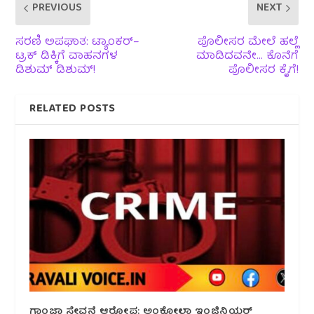
PREVIOUS
NEXT
ಸರಣಿ ಅಪಘಾತ: ಟ್ಯಾಂಕರ್–
ಪೊಲೀಸರ ಮೇಲೆ ಹಲ್ಲೆ
ಟ್ರಕ್ ಡಿಕ್ಕಿಗೆ ವಾಹನಗಳ
ಮಾಡಿದವನೇ… ಕೊನೆಗೆ
ಡಿಶುಮ್ ಡಿಶುಮ್!
ಪೊಲೀಸರ ಕೈಗೆ!
RELATED POSTS
ಗಾಂಜಾ ಸೇವನೆ ಆರೋಪ: ಅಂಕೋಲಾ ಇಂಜಿನಿಯರ್