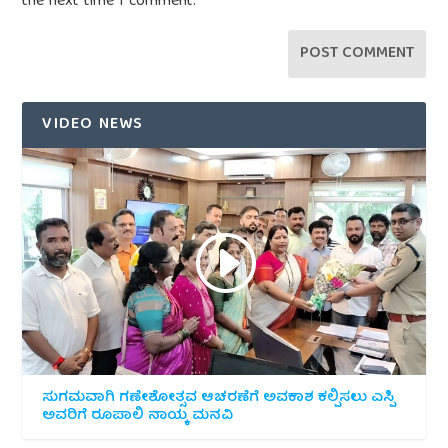
the next time I comment.
VIDEO NEWS
ಸುಗಮವಾಗಿ ಗಣೇಶೋತ್ಸವ ಆಚರಣೆಗೆ ಅವಕಾಶ ಕಲ್ಪಿಸಲು ಎಸ್ಪಿ
ಅವರಿಗೆ ರೂಪಾಲಿ ನಾಯ್ಕ ಮನವಿ