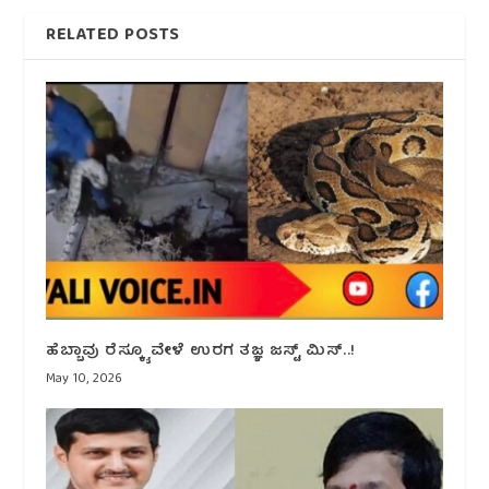
RELATED POSTS
ಹೆಬ್ಬಾವು ರೆಸ್ಕ್ಯೂ ವೇಳೆ ಉರಗ ತಜ್ಞ ಜಸ್ಟ್ ಮಿಸ್..!
May 10, 2026