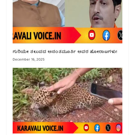
ಗುರಿಯೇ ತಲುಪದ ಅನಂತಮೂರ್ತಿ ಅವರ ಹೋರಾಟಗಳು!
December 16, 2025