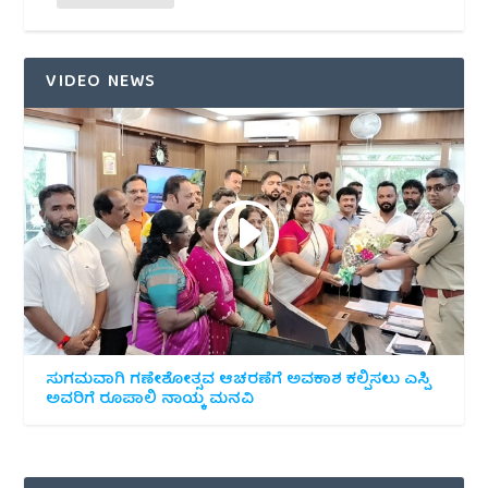
VIDEO NEWS
ಸುಗಮವಾಗಿ ಗಣೇಶೋತ್ಸವ ಆಚರಣೆಗೆ ಅವಕಾಶ ಕಲ್ಪಿಸಲು ಎಸ್ಪಿ
ಅವರಿಗೆ ರೂಪಾಲಿ ನಾಯ್ಕ ಮನವಿ