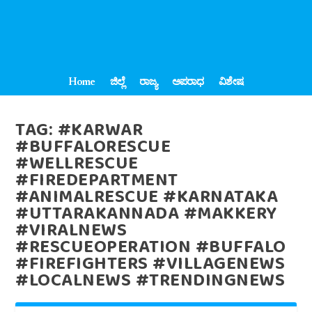
Home
ಜಿಲ್ಲೆ
ರಾಜ್ಯ
ಅಪರಾಧ
ವಿಶೇಷ
TAG:
#KARWAR
#BUFFALORESCUE
#WELLRESCUE
#FIREDEPARTMENT
#ANIMALRESCUE #KARNATAKA
#UTTARAKANNADA #MAKKERY
#VIRALNEWS
#RESCUEOPERATION #BUFFALO
#FIREFIGHTERS #VILLAGENEWS
#LOCALNEWS #TRENDINGNEWS