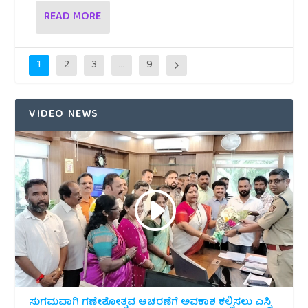
READ MORE
1
2
3
…
9
VIDEO NEWS
ಸುಗಮವಾಗಿ ಗಣೇಶೋತ್ಸವ ಆಚರಣೆಗೆ ಅವಕಾಶ ಕಲ್ಪಿಸಲು ಎಸ್ಪಿ