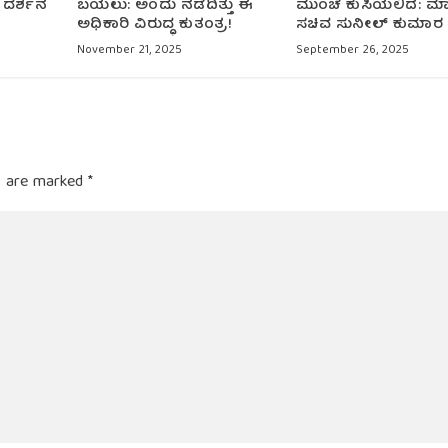
 ದರ್ಶನ
ಬಯಲು: ಅಂದು ನಡೆದಿತ್ತು ಈ
ಮುಂಚೆ ಕುಸಿಯಲಿದೆ: ಮಾ
ಅಧಿಕಾರಿ ವಿರುದ್ಧ ಕುತಂತ್ರ!
ಸಚಿವ ಸುನೀಲ್ ಕುಮಾರ 
November 21, 2025
September 26, 2025
ds are marked
*