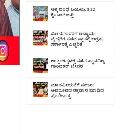
ಅಕ್ಕಿ ದಂಧೆ ಬಯಲು; 3.22
ಕ್ವಿಂಟಲ್ ಜಪ್ತಿ!
ಮೀನುಗಾರರಿಗೆ ಅನ್ಯಾಯ;
ವೈದ್ಯರಿಗೆ ಸಚಿವ ಸ್ಥಾನಕ್ಕೆ ಆಗ್ರಹ,
ಸರ್ಕಾರಕ್ಕೆ ಎಚ್ಚರಿಕೆ
ಉತ್ತರಕನ್ನಡಕ್ಕೆ ಸಚಿವ ಸ್ಥಾನವಿಲ್ಲ;
ಗಾಂವಕರ್ ಬೇಸರ
ಮಾನವೀಯತೆಗೆ ಸಲಾಂ:
ಅಪರೂಪದ ರಕ್ತದಾನ ಮಾಡಿದ
ಪೊಲೀಸಪ್ಪ