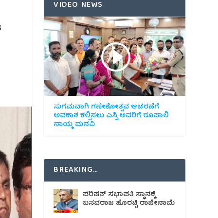
VIDEO NEWS
್
ಸುಗಮವಾಗಿ ಗಣೇಶೋತ್ಸವ ಆಚರಣೆಗೆ
ಅವಕಾಶ ಕಲ್ಪಿಸಲು ಎಸ್ಪಿ ಅವರಿಗೆ ರೂಪಾಲಿ
ನಾಯ್ಕ ಮನವಿ
BREAKING…
ಪರಿಷತ್ ಸಭಾಪತಿ ಸ್ಥಾನಕ್ಕೆ
ಬಸವರಾಜ ಹೊರಟ್ಟಿ ರಾಜೀನಾಮೆ