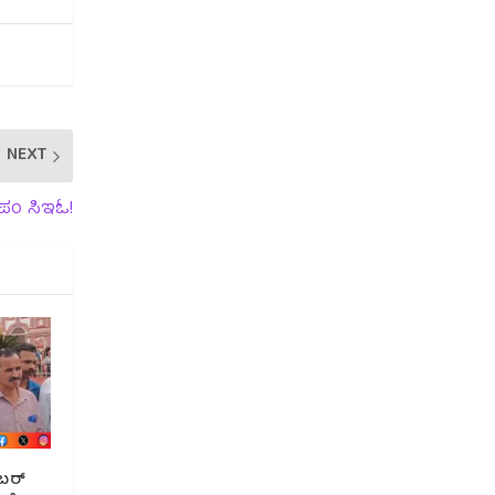
NEXT
 ಜಿಪಂ ಸಿಇಓ!
ಂಬರ್