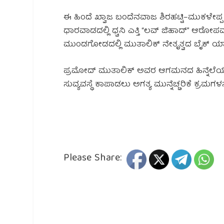
ಈ ಹಿಂದೆ ಖ್ವಾಜ ಬಂದೆನವಾಜ ಶಿರಹಟ್ಟಿ–ಮುಕಳೇಪ್ಪ ಮದ
ಧಾರವಾಡದಲ್ಲಿ ಧ್ವನಿ ಎತ್ತಿ “ಲವ್ ಜಿಹಾದ್” ಆರ
ಮುಂಡಗೋಡದಲ್ಲಿ ಮುತಾಲಿಕ್ ನೇತೃತ್ವದ ಬೈಕ್ ರ್
ಪ್ರಮೋದ್ ಮುತಾಲಿಕ್ ಅವರ ಆಗಮನದ ಹಿನ್ನೆಲೆಯಲ್
ಸುವ್ಯವಸ್ಥೆ ಕಾಪಾಡಲು ಅಗತ್ಯ ಮುನ್ನೆಚ್ಚರಿಕೆ ಕ್ರಮಗಳನ್
Please Share: