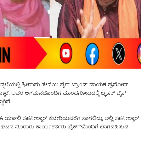
್ನಲೆಯಲ್ಲಿ ಶ್ರೀರಾಮ ಸೇನೆಯ ಫೈರ್ ಬ್ರಾಂಡ್ ನಾಯಕ ಪ್ರಮೋದ್
್ದಾರೆ. ಅವರ ಆಗಮನದೊಂದಿಗೆ ಮುಂಡಗೋಡದಲ್ಲಿ ಬೃಹತ್ ಬೈಕ್
ಗಿವೆ.
ಯಾಲಿ ತಹಸೀಲ್ದಾರ್ ಕಚೇರಿಯವರೆಗೆ ಸಾಗಲಿದ್ದು, ಅಲ್ಲಿ ತಹಸೀಲ್ದಾರ್
 ಸಂಘಟನೆ ನೂರಾರು ಕಾರ್ಯಕರ್ತರು ಬೈಕ್‌ಗಳೊಂದಿಗೆ ಭಾಗವಹಿಸುವ