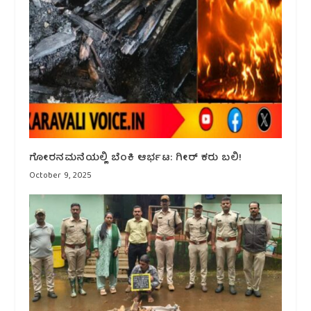
ಗೋರನಮನೆಯಲ್ಲಿ ಬೆಂಕಿ ಆರ್ಭಟ: ಗೀರ್ ಕರು ಬಲಿ!
October 9, 2025