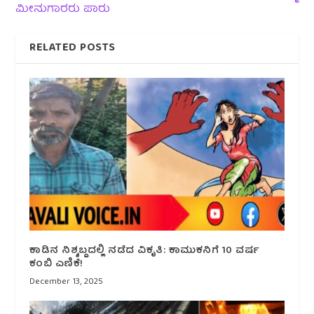
ಮೀನುಗಾರರು ಪಾರು
RELATED POSTS
ಕಾಡಿನ ನಿಶ್ಶಬ್ದದಲ್ಲಿ ನಡೆದ ವಿಕೃತಿ: ಕಾಮುಕನಿಗೆ 10 ವರ್ಷ
ಕಂಬಿ ಎಣಿಕೆ!
December 13, 2025