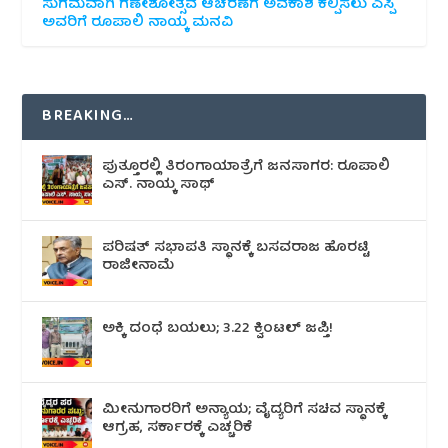
ಸುಗಮವಾಗಿ ಗಣೇಶೋತ್ಸವ ಆಚರಣೆಗೆ ಅವಕಾಶ ಕಲ್ಪಿಸಲು ಎಸ್ಪಿ
ಅವರಿಗೆ ರೂಪಾಲಿ ನಾಯ್ಕ ಮನವಿ
BREAKING…
ಪುತ್ತೂರಲ್ಲಿ ತಿರಂಗಾಯಾತ್ರೆಗೆ ಜನಸಾಗರ: ರೂಪಾಲಿ
ಎಸ್. ನಾಯ್ಕ ಸಾಥ್
ಪರಿಷತ್ ಸಭಾಪತಿ ಸ್ಥಾನಕ್ಕೆ ಬಸವರಾಜ ಹೊರಟ್ಟಿ
ರಾಜೀನಾಮೆ
ಅಕ್ಕಿ ದಂಧೆ ಬಯಲು; 3.22 ಕ್ವಿಂಟಲ್ ಜಪ್ತಿ!
ಮೀನುಗಾರರಿಗೆ ಅನ್ಯಾಯ; ವೈದ್ಯರಿಗೆ ಸಚಿವ ಸ್ಥಾನಕ್ಕೆ
ಆಗ್ರಹ, ಸರ್ಕಾರಕ್ಕೆ ಎಚ್ಚರಿಕೆ