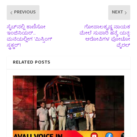
PREVIOUS
NEXT
ಸೈಟ್‌ನಲ್ಲಿ ಕಾಣಿಸೋ
ಗೋಪಾಲಕೃಷ್ಣ ನಾಯಕ
ಇಂಜಿನಿಯರ್…
ಮೇಲೆ ಸುಪಾರಿ ಹತ್ಯೆ ಯತ್ನ:
ಮನೆಯಲ್ಲೀಗ ‘ಮಿಸ್ಸಿಂಗ್
ಆರೋಪಿಗಳ ಫೋಟೋ
ಸ್ಟ್ರಕ್ಚರ್’!
ವೈರಲ್
RELATED POSTS