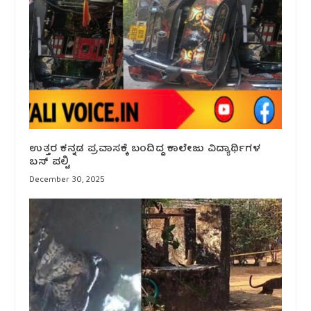
ಉತ್ತರ ಕನ್ನಡ ಪ್ರವಾಸಕ್ಕೆ ಬಂದಿದ್ದ ಕಾಲೇಜು ವಿದ್ಯಾರ್ಥಿಗಳ
ಬಸ್ ಪಲ್ಟಿ
December 30, 2025