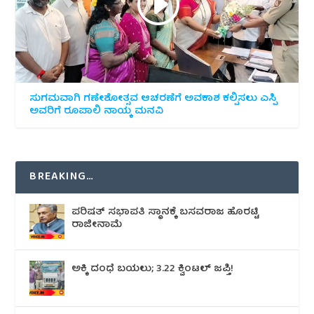
ಸುಗಮವಾಗಿ ಗಣೇಶೋತ್ಸವ ಆಚರಣೆಗೆ ಅವಕಾಶ ಕಲ್ಪಿಸಲು ಎಸ್ಪಿ
ಅವರಿಗೆ ರೂಪಾಲಿ ನಾಯ್ಕ ಮನವಿ
BREAKING…
ಪರಿಷತ್ ಸಭಾಪತಿ ಸ್ಥಾನಕ್ಕೆ ಬಸವರಾಜ ಹೊರಟ್ಟಿ
ರಾಜೀನಾಮೆ
ಅಕ್ಕಿ ದಂಧೆ ಬಯಲು; 3.22 ಕ್ವಿಂಟಲ್ ಜಪ್ತಿ!