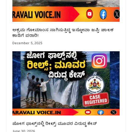
ಅಕ್ರಮ ಗೋಮಾಂಸ ಸಾಗಿಸುತ್ತಿದ್ದ ಇನ್ನೋವಾ ಜಪ್ತಿ: ಚಾಲಕ
ಕಾಡಿಗೆ ಪರಾರಿ!
December 5, 2025
ಜೋಗ ಫಾಲ್ಸ್‌ನಲ್ಲಿ ರೀಲ್ಸ್; ಮೂವರ ವಿರುದ್ಧ ಕೇಸ್
June 30, 2026