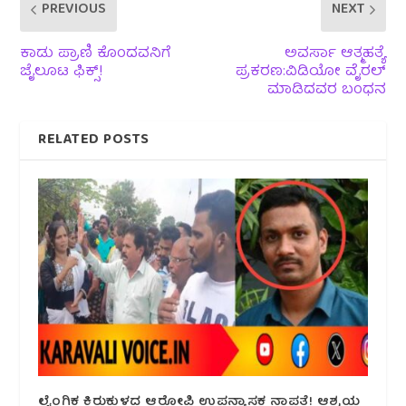
PREVIOUS
NEXT
ಕಾಡು ಪ್ರಾಣಿ ಕೊಂದವನಿಗೆ
ಅವರ್ಸಾ ಆತ್ಮಹತ್ಯೆ
ಜೈಲೂಟ ಫಿಕ್ಸ್!
ಪ್ರಕರಣ:ವಿಡಿಯೋ ವೈರಲ್
ಮಾಡಿದವರ ಬಂಧನ
RELATED POSTS
ಲೈಂಗಿಕ ಕಿರುಕುಳದ ಆರೋಪಿ ಉಪನ್ಯಾಸಕ ನಾಪತ್ತೆ! ಆಶ್ರಯ