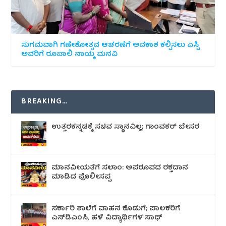
ಸುಗಮವಾಗಿ ಗಣೇಶೋತ್ಸವ ಆಚರಣೆಗೆ ಅವಕಾಶ ಕಲ್ಪಿಸಲು ಎಸ್ಪಿ
ಅವರಿಗೆ ರೂಪಾಲಿ ನಾಯ್ಕ ಮನವಿ
BREAKING…
ಉತ್ತರಕನ್ನಡಕ್ಕೆ ಸಚಿವ ಸ್ಥಾನವಿಲ್ಲ; ಗಾಂವಕರ್ ಬೇಸರ
ಮಾನವೀಯತೆಗೆ ಸಲಾಂ: ಅಪರೂಪದ ರಕ್ತದಾನ
ಮಾಡಿದ ಪೊಲೀಸಪ್ಪ
ಸರ್ಕಾರಿ ಶಾಲೆಗೆ ವಾಹನ ಕೊಡುಗೆ; ಪಾಲಕರಿಗೆ
ಎಸ್‌ಡಿಎಂಸಿ, ಹಳೆ ವಿದ್ಯಾರ್ಥಿಗಳ ಸಾಥ್