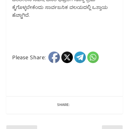
ಪರಿಶೀಲನೆ ನಡೆಸಿ, ಜನರ ಭದ್ರತೆಗೆ ಸೂಕ್ತ ಕ್ರಮ
ಕೈಗೊಳ್ಳಬೇಕೆಂದು ಸಾರ್ವಜನಿಕ ವಲಯದಲ್ಲಿ ಒತ್ತಾಯ
ಹೆಚ್ಚಾಗಿದೆ.
Please Share:
SHARE: