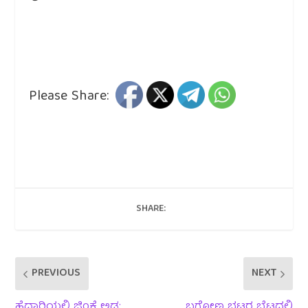
Please Share:
SHARE:
PREVIOUS
NEXT
ಹೆದ್ದಾರಿಯಲ್ಲಿ ಜಿಂಕೆ ಅಡ್ಡ:
ಬಗ್ಗೋಣ ಭಟ್ಟರ ಬೆಟ್ಟದಲ್ಲಿ