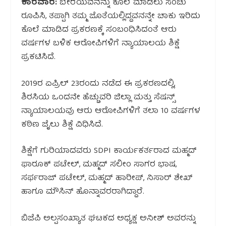
ಕಾರವಾರ:
ಬೇರೆಯವನನ್ನು ಕೊಲೆ ಮಾಡಲು ಸಂಚು
ರೂಪಿಸಿ, ತಪ್ಪಾಗಿ ತಮ್ಮ ಜೊತೆಯಲ್ಲಿದ್ದವನನ್ನೇ ಚಾಕು ಇರಿದು
ಕೊಲೆ ಮಾಡಿದ ಪ್ರಕರಣಕ್ಕೆ ಸಂಬಂಧಿಸಿದಂತೆ ಆರು
ವರ್ಷಗಳ ಬಳಿಕ ಆರೋಪಿಗಳಿಗೆ ನ್ಯಾಯಾಲಯ ಶಿಕ್ಷೆ
ಪ್ರಕಟಿಸಿದೆ.
2019ರ ಏಪ್ರಿಲ್ 23ರಂದು ನಡೆದ ಈ ಪ್ರಕರಣದಲ್ಲಿ,
ಶಿರಸಿಯ ಒಂದನೇ ಹೆಚ್ಚುವರಿ ಜಿಲ್ಲಾ ಮತ್ತು ಸೆಷನ್ಸ್
ನ್ಯಾಯಾಲಯವು ಆರು ಆರೋಪಿಗಳಿಗೆ ತಲಾ 10 ವರ್ಷಗಳ
ಕಠಿಣ ಜೈಲು ಶಿಕ್ಷೆ ವಿಧಿಸಿದೆ.
ಶಿಕ್ಷೆಗೆ ಗುರಿಯಾದವರು SDPI ಕಾರ್ಯಕರ್ತರಾದ ಮಹ್ಮದ್
ಫಾರೂಕ್ ಪಟೇಲ್, ಮಹ್ಮದ್ ಸಲೀಂ ಸಾಗರ ಭಾಷ,
ಸರ್ಫರಾಜ್ ಪಟೇಲ್, ಮಹ್ಮದ್ ಹಾರೀಪ್, ನಿಸಾರ್ ಶೇಖ್
ಹಾಗೂ ಮೌಸಿನ್ ಹೊನ್ನಾವರರಾಗಿದ್ದಾರೆ.
ಬಿಜೆಪಿ ಅಲ್ಪಸಂಖ್ಯಾತ ಘಟಕದ ಅಧ್ಯಕ್ಷ ಅನೀಶ್ ಅವರನ್ನು