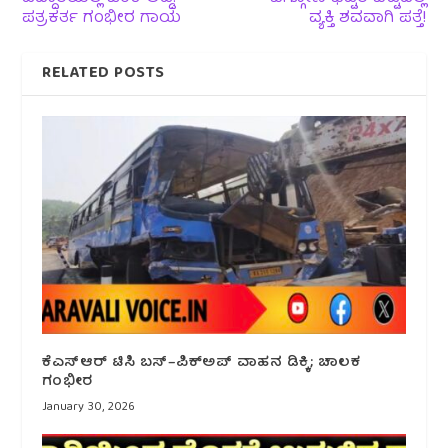
ಪತ್ರಕರ್ತ ಗಂಭೀರ ಗಾಯ
ವ್ಯಕ್ತಿ ಶವವಾಗಿ ಪತ್ತೆ!
RELATED POSTS
ಕೆಎಸ್ಆರ್ ಟಿಸಿ ಬಸ್–ಪಿಕ್‌ಅಪ್ ವಾಹನ ಡಿಕ್ಕಿ; ಚಾಲಕ
ಗಂಭೀರ
January 30, 2026