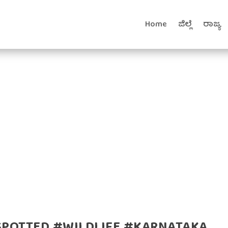
Home
ಜಿಲ್ಲೆ
ರಾಜ್ಯ
POTTED #WILDLIFE #KARNATAKA