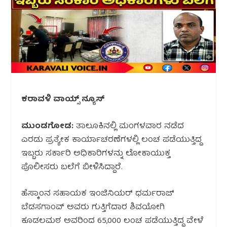
ಕರಾವಳಿ ವಾಯ್ಸ್ ನ್ಯೂಸ್
ಮುಂಡಗೋಡ:
ತಾಲೂಕಿನಲ್ಲಿ ಮಂಗಳವಾರ ನಡೆದ
ಎರಡು ಪ್ರತ್ಯೇಕ ಕಾರ್ಯಾಚರಣೆಗಳಲ್ಲಿ ಲಂಚ ಪಡೆಯುತ್ತಿದ್ದ
ಇಬ್ಬರು ಸರ್ಕಾರಿ ಅಧಿಕಾರಿಗಳನ್ನು ಲೋಕಾಯುಕ್ತ
ಪೊಲೀಸರು ಬಲೆಗೆ ಬೀಳಿಸಿದ್ದಾರೆ.
ಹೆಸ್ಕಾಂನ ಸಹಾಯಕ ಇಂಜಿನಿಯರ್ ಧರ್ಮರಾಜ್
ಬೆಡಸಗಾಂವ್ ಅವರು ಗುತ್ತಿಗೆದಾರ ಶಿವಯೋಗಿ
ಕೂಡಲಮಠ ಅವರಿಂದ ₹65,000 ಲಂಚ ಪಡೆಯುತ್ತಿದ್ದ ವೇಳೆ