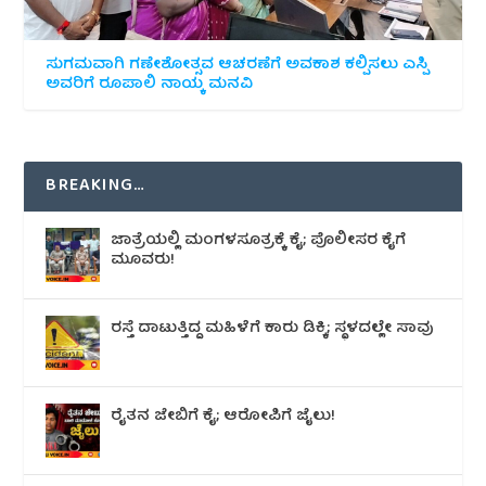
ಸುಗಮವಾಗಿ ಗಣೇಶೋತ್ಸವ ಆಚರಣೆಗೆ ಅವಕಾಶ ಕಲ್ಪಿಸಲು ಎಸ್ಪಿ
ಅವರಿಗೆ ರೂಪಾಲಿ ನಾಯ್ಕ ಮನವಿ
BREAKING…
ಜಾತ್ರೆಯಲ್ಲಿ ಮಂಗಳಸೂತ್ರಕ್ಕೆ ಕೈ; ಪೊಲೀಸರ ಕೈಗೆ
ಮೂವರು!
ರಸ್ತೆ ದಾಟುತ್ತಿದ್ದ ಮಹಿಳೆಗೆ ಕಾರು ಡಿಕ್ಕಿ; ಸ್ಥಳದಲ್ಲೇ ಸಾವು
ರೈತನ ಜೇಬಿಗೆ ಕೈ; ಆರೋಪಿಗೆ ಜೈಲು!