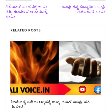
ಸಿಲಿಂಡರ್ ವಾಹನಕ್ಕೆ ಕಾರು
ಹಾವು ಕಚ್ಚಿ ವಿದ್ಯಾರ್ಥಿ ಸಾವು;
ಡಿಕ್ಕಿ; ಕೂದಲೆಳೆ ಅಂತರದಲ್ಲಿ
ಸಹೋದರಿ ಪಾರು!
ಪಾರು
RELATED POSTS
ಸೀಮೆಎಣ್ಣೆ ಸುರಿದು ಆತ್ಮಹತ್ಯೆ ಯತ್ನ; ಮಹಿಳೆ ಸಾವು, ಪತಿ
ಗಂಭೀರ