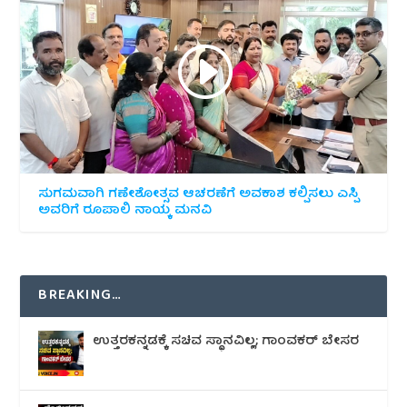
ಸುಗಮವಾಗಿ ಗಣೇಶೋತ್ಸವ ಆಚರಣೆಗೆ ಅವಕಾಶ ಕಲ್ಪಿಸಲು ಎಸ್ಪಿ
ಅವರಿಗೆ ರೂಪಾಲಿ ನಾಯ್ಕ ಮನವಿ
BREAKING…
ಉತ್ತರಕನ್ನಡಕ್ಕೆ ಸಚಿವ ಸ್ಥಾನವಿಲ್ಲ; ಗಾಂವಕರ್ ಬೇಸರ