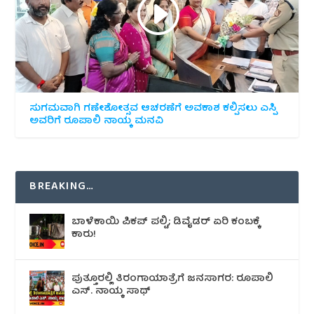
ಸುಗಮವಾಗಿ ಗಣೇಶೋತ್ಸವ ಆಚರಣೆಗೆ ಅವಕಾಶ ಕಲ್ಪಿಸಲು ಎಸ್ಪಿ
ಅವರಿಗೆ ರೂಪಾಲಿ ನಾಯ್ಕ ಮನವಿ
BREAKING…
ಬಾಳೆಕಾಯಿ ಪಿಕಪ್ ಪಲ್ಟಿ; ಡಿವೈಡರ್ ಏರಿ ಕಂಬಕ್ಕೆ
ಕಾರು!
ಪುತ್ತೂರಲ್ಲಿ ತಿರಂಗಾಯಾತ್ರೆಗೆ ಜನಸಾಗರ: ರೂಪಾಲಿ
ಎಸ್. ನಾಯ್ಕ ಸಾಥ್