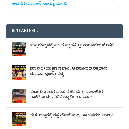
ಅವರಿಗೆ ರೂಪಾಲಿ ನಾಯ್ಕ ಮನವಿ
BREAKING…
ಉತ್ತರಕನ್ನಡಕ್ಕೆ ಸಚಿವ ಸ್ಥಾನವಿಲ್ಲ; ಗಾಂವಕರ್ ಬೇಸರ
ಮಾನವೀಯತೆಗೆ ಸಲಾಂ: ಅಪರೂಪದ ರಕ್ತದಾನ
ಮಾಡಿದ ಪೊಲೀಸಪ್ಪ
ಸರ್ಕಾರಿ ಶಾಲೆಗೆ ವಾಹನ ಕೊಡುಗೆ; ಪಾಲಕರಿಗೆ
ಎಸ್‌ಡಿಎಂಸಿ, ಹಳೆ ವಿದ್ಯಾರ್ಥಿಗಳ ಸಾಥ್
ಮಳೆ ಅಬ್ಬರಕ್ಕೆ ರಸ್ತೆ ಮೇಲೆ ಮರ; ವಾಹನಗಳ ಸಾಲು!