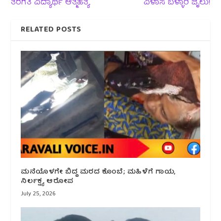
ತರಗತಿ ವಿದ್ಯಾರ್ಥಿ ಆತ್ಮಹತ್ಯೆ
ವಿಳಾಸ ಬಳ್ಳಾರಿ ಜೈಲು!
RELATED POSTS
ಮನೆಯೊಳಗೇ ಬಿದ್ದ ಮರದ ಕೊಂಬೆ; ಮಹಿಳೆಗೆ ಗಾಯ,
ನಿರ್ಲಕ್ಷ್ಯ ಆರೋಪ
July 25, 2026