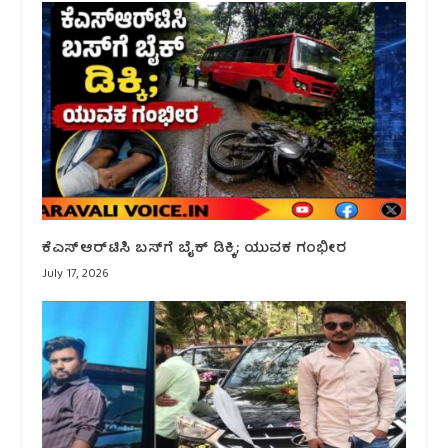
ಕೆಎಸ್‌ಆರ್‌ಟಿಸಿ ಬಸ್‌ಗೆ ಬೈಕ್ ಡಿಕ್ಕಿ; ಯುವಕ ಗಂಭೀರ
July 17, 2026