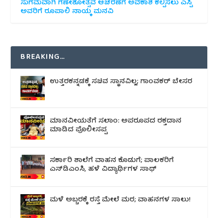
ಸುಗಮವಾಗಿ ಗಣೇಶೋತ್ಸವ ಆಚರಣೆಗೆ ಅವಕಾಶ ಕಲ್ಪಿಸಲು ಎಸ್ಪಿ
ಅವರಿಗೆ ರೂಪಾಲಿ ನಾಯ್ಕ ಮನವಿ
BREAKING…
ಉತ್ತರಕನ್ನಡಕ್ಕೆ ಸಚಿವ ಸ್ಥಾನವಿಲ್ಲ; ಗಾಂವಕರ್ ಬೇಸರ
ಮಾನವೀಯತೆಗೆ ಸಲಾಂ: ಅಪರೂಪದ ರಕ್ತದಾನ
ಮಾಡಿದ ಪೊಲೀಸಪ್ಪ
ಸರ್ಕಾರಿ ಶಾಲೆಗೆ ವಾಹನ ಕೊಡುಗೆ; ಪಾಲಕರಿಗೆ
ಎಸ್‌ಡಿಎಂಸಿ, ಹಳೆ ವಿದ್ಯಾರ್ಥಿಗಳ ಸಾಥ್
ಮಳೆ ಅಬ್ಬರಕ್ಕೆ ರಸ್ತೆ ಮೇಲೆ ಮರ; ವಾಹನಗಳ ಸಾಲು!