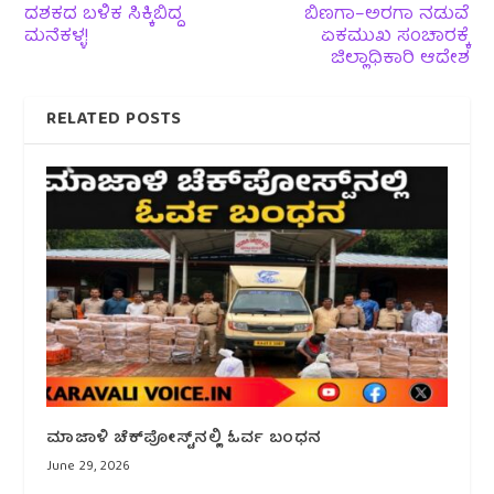
ದಶಕದ ಬಳಿಕ ಸಿಕ್ಕಿಬಿದ್ದ
ಬಿಣಗಾ–ಅರಗಾ ನಡುವೆ
ಮನೆಕಳ್ಳ!
ಏಕಮುಖ ಸಂಚಾರಕ್ಕೆ
ಜಿಲ್ಲಾಧಿಕಾರಿ ಆದೇಶ
RELATED POSTS
ಮಾಜಾಳಿ ಚೆಕ್‌ಪೋಸ್ಟ್‌ನಲ್ಲಿ ಓರ್ವ ಬಂಧನ
June 29, 2026