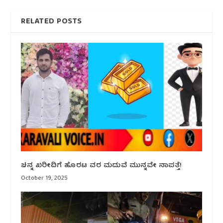
RELATED POSTS
ಚಿನ್ನ ಖರೀದಿಗೆ ಹೊರಟ ವರ ಮದುವೆ ಮುನ್ನವೇ ನಾಪತ್ತೆ!
October 19, 2025