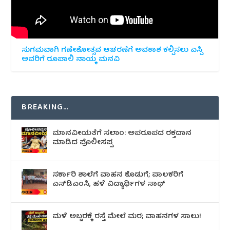
ಸುಗಮವಾಗಿ ಗಣೇಶೋತ್ಸವ ಆಚರಣೆಗೆ ಅವಕಾಶ ಕಲ್ಪಿಸಲು ಎಸ್ಪಿ
ಅವರಿಗೆ ರೂಪಾಲಿ ನಾಯ್ಕ ಮನವಿ
BREAKING…
ಮಾನವೀಯತೆಗೆ ಸಲಾಂ: ಅಪರೂಪದ ರಕ್ತದಾನ
ಮಾಡಿದ ಪೊಲೀಸಪ್ಪ
ಸರ್ಕಾರಿ ಶಾಲೆಗೆ ವಾಹನ ಕೊಡುಗೆ; ಪಾಲಕರಿಗೆ
ಎಸ್‌ಡಿಎಂಸಿ, ಹಳೆ ವಿದ್ಯಾರ್ಥಿಗಳ ಸಾಥ್
ಮಳೆ ಅಬ್ಬರಕ್ಕೆ ರಸ್ತೆ ಮೇಲೆ ಮರ; ವಾಹನಗಳ ಸಾಲು!