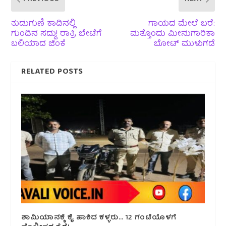
ತುಡುಗುಣಿ ಕಾಡಿನಲ್ಲಿ
ಗಾಯದ ಮೇಲೆ ಬರೆ:
ಗುಂಡಿನ ಸದ್ದು! ರಾತ್ರಿ ಬೇಟೆಗೆ
ಮತ್ತೊಂದು ಮೀನುಗಾರಿಕಾ
ಬಲಿಯಾದ ಜಿಂಕೆ
ಬೋಟ್ ಮುಳುಗಡೆ
RELATED POSTS
ಶಾಮಿಯಾನಕ್ಕೆ ಕೈ ಹಾಕಿದ ಕಳ್ಳರು… 12 ಗಂಟೆಯೊಳಗೆ