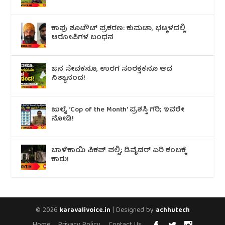
ಕಾಪು ಶೂಟೌಟ್‌ ಪ್ರಕರಣ: ಕುಮಟಾ, ಭಟ್ಕಳದಲ್ಲಿ
ಆರೋಪಿಗಳ ಬಂಧನ
ಜನ ಸೇವಕನೂ, ಉರಗ ಸಂರಕ್ಷಕನೂ ಆದ
ನಿತ್ಯಾನಂದ!
ಜುಲೈ ‘Cop of the Month’ ಪ್ರಶಸ್ತಿ ಗರಿ; ಇವರೇ
ನೋಡಿ!
ಬಾಳೆಕಾಯಿ ಪಿಕಪ್ ಪಲ್ಟಿ; ಡಿವೈಡರ್ ಏರಿ ಕಂಬಕ್ಕೆ
ಕಾರು!
© 2026
| Designed by
karavalivoice.in
achhutech