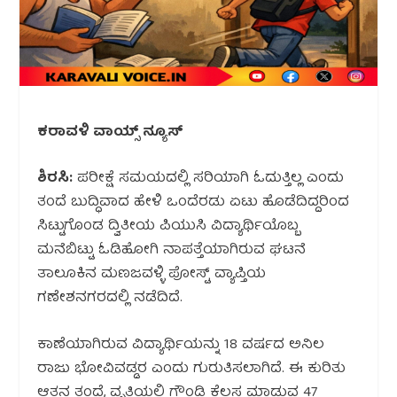
ಕರಾವಳಿ ವಾಯ್ಸ್ ನ್ಯೂಸ್
ಶಿರಸಿ:
ಪರೀಕ್ಷೆ ಸಮಯದಲ್ಲಿ ಸರಿಯಾಗಿ ಓದುತ್ತಿಲ್ಲ ಎಂದು
ತಂದೆ ಬುದ್ಧಿವಾದ ಹೇಳಿ ಒಂದೆರಡು ಏಟು ಹೊಡೆದಿದ್ದರಿಂದ
ಸಿಟ್ಟುಗೊಂಡ ದ್ವಿತೀಯ ಪಿಯುಸಿ ವಿದ್ಯಾರ್ಥಿಯೊಬ್ಬ
ಮನೆಬಿಟ್ಟು ಓಡಿಹೋಗಿ ನಾಪತ್ತೆಯಾಗಿರುವ ಘಟನೆ
ತಾಲೂಕಿನ ಮಣಜವಳ್ಳಿ ಪೋಸ್ಟ್ ವ್ಯಾಪ್ತಿಯ
ಗಣೇಶನಗರದಲ್ಲಿ ನಡೆದಿದೆ.
ಕಾಣೆಯಾಗಿರುವ ವಿದ್ಯಾರ್ಥಿಯನ್ನು 18 ವರ್ಷದ ಅನಿಲ
ರಾಜು ಭೋವಿವಡ್ಡರ ಎಂದು ಗುರುತಿಸಲಾಗಿದೆ. ಈ ಕುರಿತು
ಆತನ ತಂದೆ, ವೃತ್ತಿಯಲ್ಲಿ ಗೌಂಡಿ ಕೆಲಸ ಮಾಡುವ 47