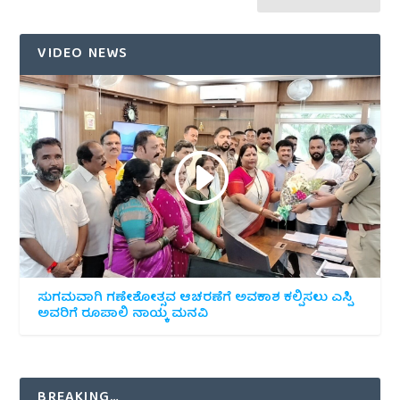
VIDEO NEWS
ಸುಗಮವಾಗಿ ಗಣೇಶೋತ್ಸವ ಆಚರಣೆಗೆ ಅವಕಾಶ ಕಲ್ಪಿಸಲು ಎಸ್ಪಿ
ಅವರಿಗೆ ರೂಪಾಲಿ ನಾಯ್ಕ ಮನವಿ
BREAKING…