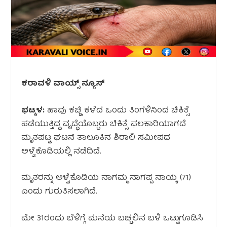
ಕರಾವಳಿ ವಾಯ್ಸ್ ನ್ಯೂಸ್
ಭಟ್ಕಳ:
ಹಾವು ಕಚ್ಚಿ ಕಳೆದ ಒಂದು ತಿಂಗಳಿನಿಂದ ಚಿಕಿತ್ಸೆ
ಪಡೆಯುತ್ತಿದ್ದ ವೃದ್ಧೆಯೊಬ್ಬರು ಚಿಕಿತ್ಸೆ ಫಲಕಾರಿಯಾಗದೆ
ಮೃತಪಟ್ಟ ಘಟನೆ ತಾಲೂಕಿನ ಶಿರಾಲಿ ಸಮೀಪದ
ಅಳ್ವೆಕೊಡಿಯಲ್ಲಿ ನಡೆದಿದೆ.
ಮೃತರನ್ನು ಅಳ್ವೆಕೊಡಿಯ ನಾಗಮ್ಮ ನಾಗಪ್ಪ ನಾಯ್ಕ (71)
ಎಂದು ಗುರುತಿಸಲಾಗಿದೆ.
ಮೇ 31ರಂದು ಬೆಳಿಗ್ಗೆ ಮನೆಯ ಬಚ್ಚಲಿನ ಬಳಿ ಒಟ್ಟುಗೂಡಿಸಿ