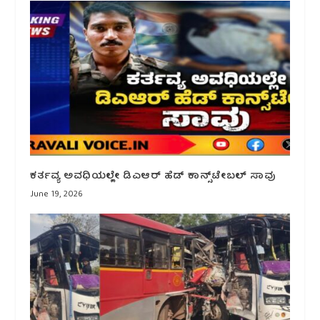
ಕರ್ತವ್ಯ ಅವಧಿಯಲ್ಲೇ ಡಿಎಆರ್ ಹೆಡ್ ಕಾನ್ಸ್‌ಟೇಬಲ್ ಸಾವು
June 19, 2026