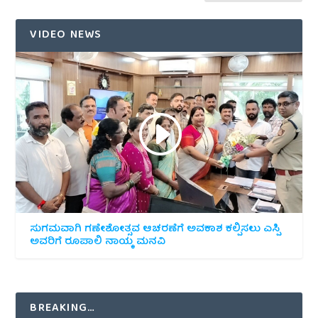
VIDEO NEWS
ಸುಗಮವಾಗಿ ಗಣೇಶೋತ್ಸವ ಆಚರಣೆಗೆ ಅವಕಾಶ ಕಲ್ಪಿಸಲು ಎಸ್ಪಿ
ಅವರಿಗೆ ರೂಪಾಲಿ ನಾಯ್ಕ ಮನವಿ
BREAKING…