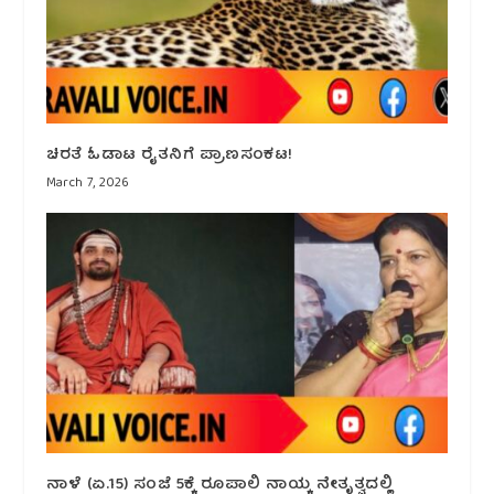
ಚಿರತೆ ಓಡಾಟ ರೈತನಿಗೆ ಪ್ರಾಣಸಂಕಟ!
March 7, 2026
ನಾಳೆ (ಏ.15) ಸಂಜೆ 5ಕ್ಕೆ ರೂಪಾಲಿ ನಾಯ್ಕ ನೇತೃತ್ವದಲ್ಲಿ