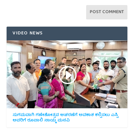
VIDEO NEWS
ಸುಗಮವಾಗಿ ಗಣೇಶೋತ್ಸವ ಆಚರಣೆಗೆ ಅವಕಾಶ ಕಲ್ಪಿಸಲು ಎಸ್ಪಿ
ಅವರಿಗೆ ರೂಪಾಲಿ ನಾಯ್ಕ ಮನವಿ