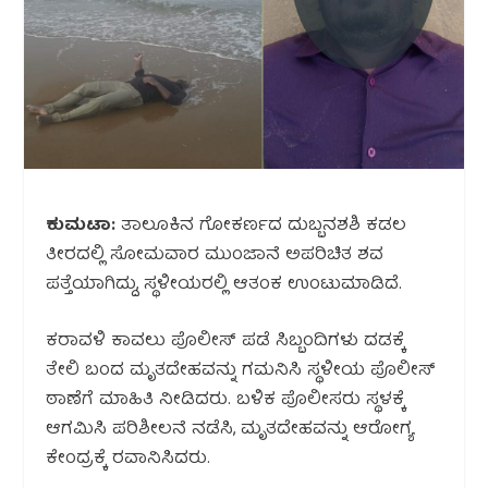
ಕುಮಟಾ:
ತಾಲೂಕಿನ ಗೋಕರ್ಣದ ದುಬ್ಬನಶಶಿ ಕಡಲ
ತೀರದಲ್ಲಿ ಸೋಮವಾರ ಮುಂಜಾನೆ ಅಪರಿಚಿತ ಶವ
ಪತ್ತೆಯಾಗಿದ್ದು, ಸ್ಥಳೀಯರಲ್ಲಿ ಆತಂಕ ಉಂಟುಮಾಡಿದೆ.
ಕರಾವಳಿ ಕಾವಲು ಪೊಲೀಸ್ ಪಡೆ ಸಿಬ್ಬಂದಿಗಳು ದಡಕ್ಕೆ
ತೇಲಿ ಬಂದ ಮೃತದೇಹವನ್ನು ಗಮನಿಸಿ ಸ್ಥಳೀಯ ಪೊಲೀಸ್
ಠಾಣೆಗೆ ಮಾಹಿತಿ ನೀಡಿದರು. ಬಳಿಕ ಪೊಲೀಸರು ಸ್ಥಳಕ್ಕೆ
ಆಗಮಿಸಿ ಪರಿಶೀಲನೆ ನಡೆಸಿ, ಮೃತದೇಹವನ್ನು ಆರೋಗ್ಯ
ಕೇಂದ್ರಕ್ಕೆ ರವಾನಿಸಿದರು.