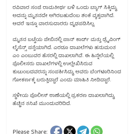
ರವಿವಾರ ಸಂಜೆ ರಾಮತೀರ್ಥ ಬಳಿ ಒಂದು ಬ್ಯಾಗ್ ಸಿಕ್ಕಿದ್ದು,
ಅದನ್ನು ಮೃತನದೇ ಆಗಿರಬಹುದೆಂಬ ಶಂಕೆ ವ್ಯಕ್ತವಾಗಿದೆ.
ಆದರೆ ಇನ್ನೂ ವಾರಸುದಾರರು ದೃಢಪಡಿಸಿಲ್ಲ.
ಮೃತನ ಬಟ್ಟೆಯ ಜೇಬಿನಲ್ಲಿ ಪಾನ್ ಕಾರ್ಡ್ ಮತ್ತು ಡ್ರೈವಿಂಗ್
ಲೈಸೆನ್ಸ್ ಪತ್ತೆಯಾಗಿದೆ. ಎರಡೂ ದಾಖಲೆಗಳು ಹನುಮಂತ
ಎಂ ಎಂಬುವರ ಹೆಸರಲ್ಲಿ ದಾಖಲಾಗಿವೆ. ಈ ಹಿನ್ನೆಲೆಯಲ್ಲಿ
ಪೊಲೀಸರು ದಾಖಲೆಗಳಲ್ಲಿ ಉಲ್ಲೇಖಿಸಿರುವ
ಕುಟುಂಬದವರನ್ನು ಸಂಪರ್ಕಿಸಿದ್ದು, ಅವರು ಬೆಂಗಳೂರಿನಿಂದ
ಗೋಕರ್ಣಕ್ಕೆ ಬರುತ್ತಿದ್ದಾರೆ ಎಂದು ಮಾಹಿತಿ ನೀಡಿದ್ದಾರೆ.
ಸ್ಥಳೀಯ ಪೊಲೀಸ್ ಠಾಣೆಯಲ್ಲಿ ಪ್ರಕರಣ ದಾಖಲಾಗಿದ್ದು,
ಹೆಚ್ಚಿನ ತನಿಖೆ ಮುಂದುವರಿದಿದೆ.
Please Share: