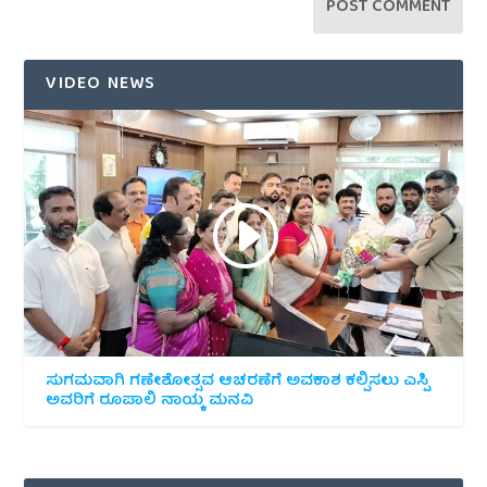
VIDEO NEWS
ಸುಗಮವಾಗಿ ಗಣೇಶೋತ್ಸವ ಆಚರಣೆಗೆ ಅವಕಾಶ ಕಲ್ಪಿಸಲು ಎಸ್ಪಿ
ಅವರಿಗೆ ರೂಪಾಲಿ ನಾಯ್ಕ ಮನವಿ