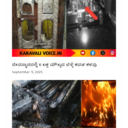
ದೇವಸ್ಥಾನದಲ್ಲಿ 6 ಲಕ್ಷ ಮೌಲ್ಯದ ಬೆಳ್ಳಿ ಕವಚ ಕಳವು
September 9, 2025