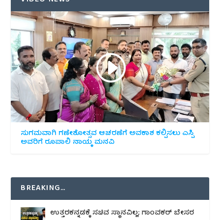
ಸುಗಮವಾಗಿ ಗಣೇಶೋತ್ಸವ ಆಚರಣೆಗೆ ಅವಕಾಶ ಕಲ್ಪಿಸಲು ಎಸ್ಪಿ
ಅವರಿಗೆ ರೂಪಾಲಿ ನಾಯ್ಕ ಮನವಿ
BREAKING…
ಉತ್ತರಕನ್ನಡಕ್ಕೆ ಸಚಿವ ಸ್ಥಾನವಿಲ್ಲ; ಗಾಂವಕರ್ ಬೇಸರ