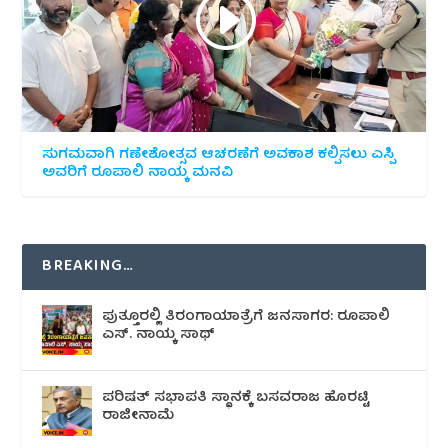
ಸುಗಮವಾಗಿ ಗಣೇಶೋತ್ಸವ ಆಚರಣೆಗೆ ಅವಕಾಶ ಕಲ್ಪಿಸಲು ಎಸ್ಪಿ
ಅವರಿಗೆ ರೂಪಾಲಿ ನಾಯ್ಕ ಮನವಿ
BREAKING…
ಪುತ್ತೂರಲ್ಲಿ ತಿರಂಗಾಯಾತ್ರೆಗೆ ಜನಸಾಗರ: ರೂಪಾಲಿ
ಎಸ್. ನಾಯ್ಕ ಸಾಥ್
ಪರಿಷತ್ ಸಭಾಪತಿ ಸ್ಥಾನಕ್ಕೆ ಬಸವರಾಜ ಹೊರಟ್ಟಿ
ರಾಜೀನಾಮೆ