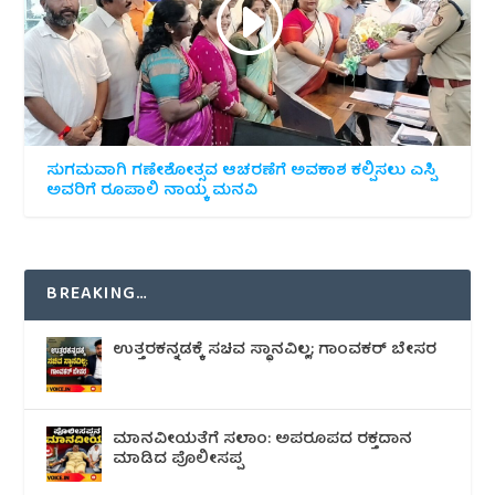
ಸುಗಮವಾಗಿ ಗಣೇಶೋತ್ಸವ ಆಚರಣೆಗೆ ಅವಕಾಶ ಕಲ್ಪಿಸಲು ಎಸ್ಪಿ
ಅವರಿಗೆ ರೂಪಾಲಿ ನಾಯ್ಕ ಮನವಿ
BREAKING…
ಉತ್ತರಕನ್ನಡಕ್ಕೆ ಸಚಿವ ಸ್ಥಾನವಿಲ್ಲ; ಗಾಂವಕರ್ ಬೇಸರ
ಮಾನವೀಯತೆಗೆ ಸಲಾಂ: ಅಪರೂಪದ ರಕ್ತದಾನ
ಮಾಡಿದ ಪೊಲೀಸಪ್ಪ