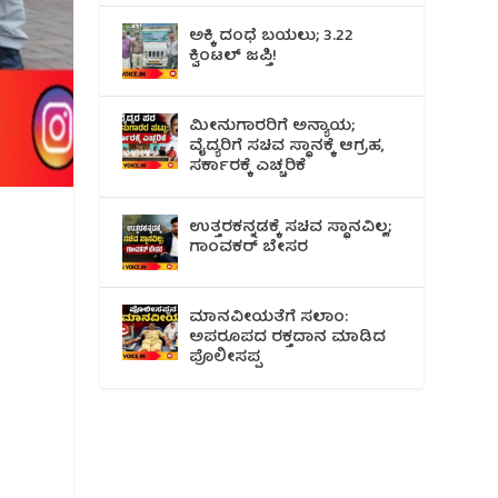
ಅಕ್ಕಿ ದಂಧೆ ಬಯಲು; 3.22
ಕ್ವಿಂಟಲ್ ಜಪ್ತಿ!
ಮೀನುಗಾರರಿಗೆ ಅನ್ಯಾಯ;
ವೈದ್ಯರಿಗೆ ಸಚಿವ ಸ್ಥಾನಕ್ಕೆ ಆಗ್ರಹ,
ಸರ್ಕಾರಕ್ಕೆ ಎಚ್ಚರಿಕೆ
ಉತ್ತರಕನ್ನಡಕ್ಕೆ ಸಚಿವ ಸ್ಥಾನವಿಲ್ಲ;
ಗಾಂವಕರ್ ಬೇಸರ
ಮಾನವೀಯತೆಗೆ ಸಲಾಂ:
ಅಪರೂಪದ ರಕ್ತದಾನ ಮಾಡಿದ
ಪೊಲೀಸಪ್ಪ