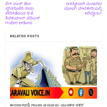
ಬಿಗ್ ಬಾಸ್’ ಶೋ
ಆಕಸ್ಮಿಕವಾಗಿ ಮುಳುಗಿದ
ಸ್ಥಗಿತಗೊಳಿಸಿ ಸೇಡು
ಬೋಟ್: ಬೇಲೆಕೇರಿಯಲ್ಲಿ
ತೀರಿಸಿಕೊಂಡ ಡಿ.ಕೆ.
ಆಗಿದ್ದೇನು?
ಶಿವಕುಮಾರ್: ಜೆಡಿಎಸ್
ಗಂಭೀರ ಆರೋಪ
RELATED POSTS
ಕಾರವಾರದಲ್ಲಿ ಗಾಂಜಾ ಘಮಘಮ: ಯುವಕರ ನಶೆಗೆ