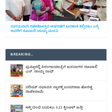
ಸುಗಮವಾಗಿ ಗಣೇಶೋತ್ಸವ ಆಚರಣೆಗೆ ಅವಕಾಶ ಕಲ್ಪಿಸಲು ಎಸ್ಪಿ
ಅವರಿಗೆ ರೂಪಾಲಿ ನಾಯ್ಕ ಮನವಿ
BREAKING…
ಪುತ್ತೂರಲ್ಲಿ ತಿರಂಗಾಯಾತ್ರೆಗೆ ಜನಸಾಗರ: ರೂಪಾಲಿ
ಎಸ್. ನಾಯ್ಕ ಸಾಥ್
ಪರಿಷತ್ ಸಭಾಪತಿ ಸ್ಥಾನಕ್ಕೆ ಬಸವರಾಜ ಹೊರಟ್ಟಿ
ರಾಜೀನಾಮೆ
ಅಕ್ಕಿ ದಂಧೆ ಬಯಲು; 3.22 ಕ್ವಿಂಟಲ್ ಜಪ್ತಿ!